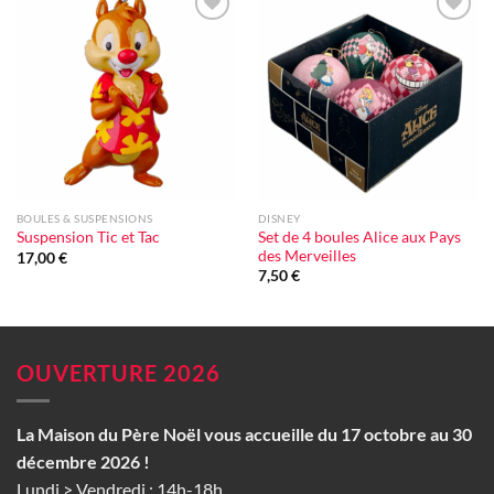
Ajouter
Ajouter
à la liste
à la liste
d'envie
d'envie
BOULES & SUSPENSIONS
DISNEY
Set de 4 boules Alice aux Pays
Suspension Tic et Tac
des Merveilles
17,00
€
7,50
€
OUVERTURE 2026
La Maison du Père Noël vous accueille du 17 octobre au 30
décembre 2026 !
Lundi > Vendredi : 14h-18h