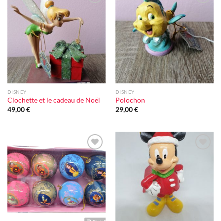
Ajouter
Ajouter
à la liste
à la liste
d'envie
d'envie
DISNEY
DISNEY
Clochette et le cadeau de Noël
Polochon
49,00
€
29,00
€
Ajouter
Ajouter
à la liste
à la liste
d'envie
d'envie