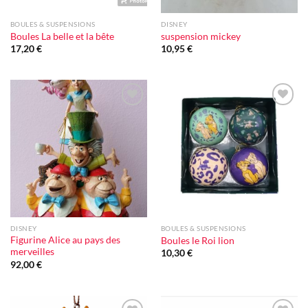
BOULES & SUSPENSIONS
DISNEY
Boules La belle et la bête
suspension mickey
17,20
€
10,95
€
Ajouter
Ajouter
à la liste
à la liste
d'envie
d'envie
DISNEY
BOULES & SUSPENSIONS
Figurine Alice au pays des
Boules le Roi lion
merveilles
10,30
€
92,00
€