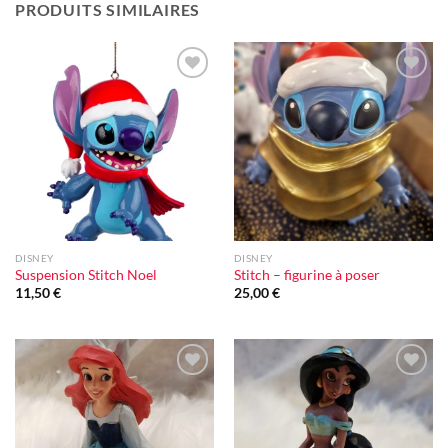
PRODUITS SIMILAIRES
Ajouter
Ajouter
à la liste
à la liste
d'envie
d'envie
DISNEY
DISNEY
Suspension Stitch Noel
Stitch – figurine à poser
11,50
€
25,00
€
Ajouter
Ajouter
à la liste
à la liste
d'envie
d'envie