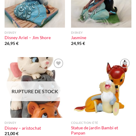
DISNEY
DISNEY
Disney Ariel – Jim Shore
Jasmine
26,95
€
24,95
€
Ajouter
Ajouter
à la liste
à la liste
d'envie
d'envie
RUPTURE DE STOCK
DISNEY
COLLECTION ÉTÉ
Statue de jardin Bambi et
Disney – aristochat
Panpan
21,00
€