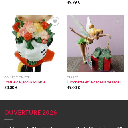
49,99
€
Ajouter
Ajouter
à la liste
à la liste
d'envie
d'envie
COLLECTION ÉTÉ
DISNEY
Statue de jardin Minnie
Clochette et le cadeau de Noël
23,00
€
49,00
€
OUVERTURE 2026