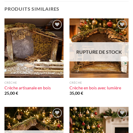
PRODUITS SIMILAIRES
Ajouter
Ajouter
à la liste
à la liste
d'envie
d'envie
RUPTURE DE STOCK
CRÈCHE
CRÈCHE
Crèche artisanale en bois
Crèche en bois avec lumière
25,00
€
35,00
€
Ajouter
Ajouter
à la liste
à la liste
d'envie
d'envie