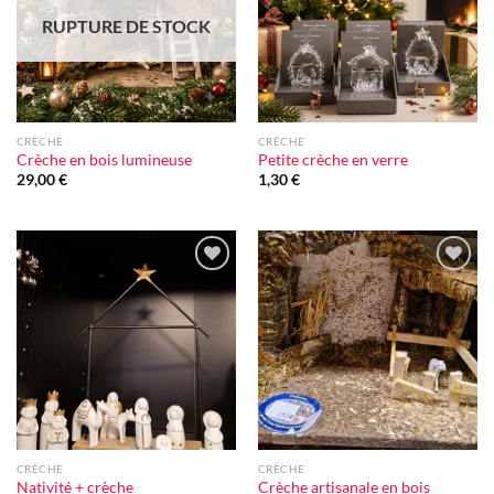
RUPTURE DE STOCK
CRÈCHE
CRÈCHE
Crèche en bois lumineuse
Petite crèche en verre
29,00
€
1,30
€
Ajouter
Ajouter
à la liste
à la liste
d'envie
d'envie
CRÈCHE
CRÈCHE
Nativité + crèche
Crèche artisanale en bois