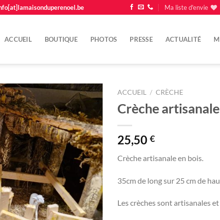
nfo[at]lamaisonduperenoel.be
Ma liste d'envie
ACCUEIL
BOUTIQUE
PHOTOS
PRESSE
ACTUALITÉ
M
ACCUEIL
/
CRÈCHE
Crèche artisanale
Ajouter
à la
liste
25,50
€
d'envie
Crèche artisanale en bois.
35cm de long sur 25 cm de hau
Les crèches sont artisanales e