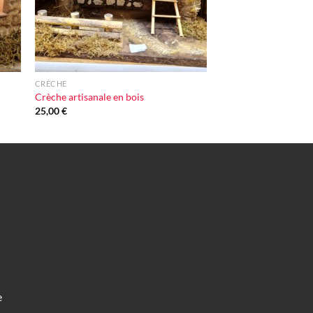
+
CRÈCHE
Crèche artisanale en bois
25,00
€
e