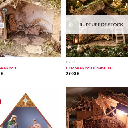
Ajouter
Ajou
à la liste
à la l
d'envie
d'en
RUPTURE DE STOCK
+
HE
CRÈCHE
e en bois
Crèche en bois lumineuse
0
€
29,00
€
Ajouter
Ajou
à la liste
à la l
d'envie
d'en