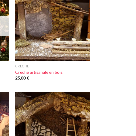
ter
Ajouter
iste
à la liste
vie
d'envie
+
CRÈCHE
Crèche artisanale en bois
25,00
€
ter
Ajouter
iste
à la liste
vie
d'envie