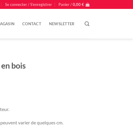
Se connecter / S’enregistrer
Panier /
0,00
€
AGASIN
CONTACT
NEWSLETTER
 en bois
teur.
t peuvent varier de quelques cm.