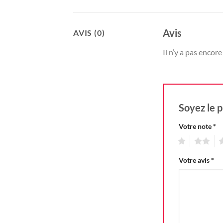
Avis
AVIS (0)
Il n’y a pas encore 
Soyez le p
Votre note
*
1
2
3
Votre avis
*