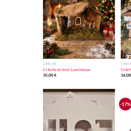
Ajouter
à la liste
d'envie
+
+
CRÈCHE
CRÈC
Crèche en bois Lumineuse
Crèch
35,00
€
16,0
-17%
Ajouter
à la liste
d'envie