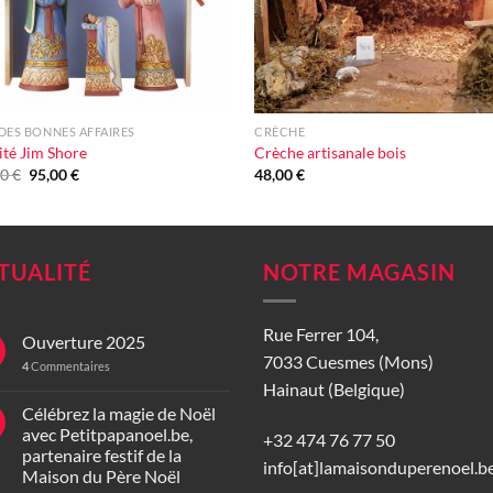
+
DES BONNES AFFAIRES
CRÈCHE
ité Jim Shore
Crèche artisanale bois
Le
Le
00
€
95,00
€
48,00
€
prix
prix
initial
actuel
était :
est :
115,00 €.
95,00 €.
TUALITÉ
NOTRE MAGASIN
Rue Ferrer 104,
Ouverture 2025
7033 Cuesmes (Mons)
4
Commentaires
Hainaut (Belgique)
Célébrez la magie de Noël
avec Petitpapanoel.be,
+32 474 76 77 50
partenaire festif de la
info[at]lamaisonduperenoel.b
Maison du Père Noël