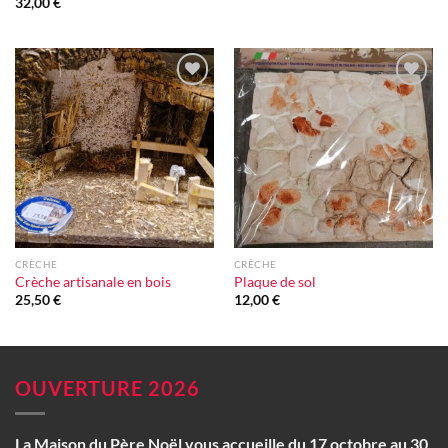
32,00
€
Ajouter
Ajouter
à la liste
à la liste
d'envie
d'envie
CRÈCHE
CRÈCHE
Crèche artisanale en bois
Plaque de sol
25,50
€
12,00
€
OUVERTURE 2026
La Maison du Père Noël vous accueille du 17 octobre au 30