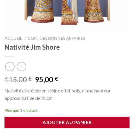
ACCUEIL
/
COIN DES BONNES AFFAIRES
Nativité Jim Shore
Le
Le
115,00
95,00
€
€
prix
prix
Nativité et crèche en résine effet bois, d’une hauteur
initial
actuel
approximative de 25cm
était :
est :
115,00 €.
95,00 €.
Plus que 1 en stock
AJOUTER AU PANIER