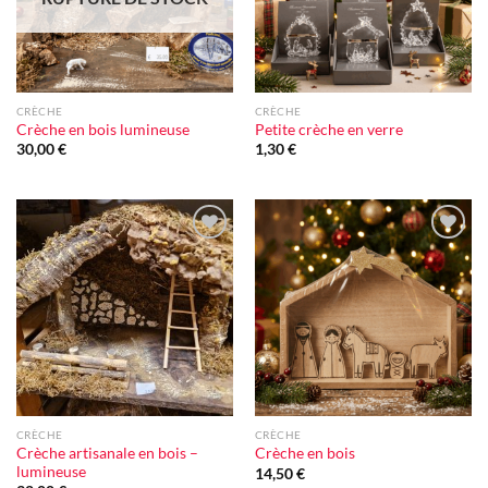
CRÈCHE
CRÈCHE
Crèche en bois lumineuse
Petite crèche en verre
30,00
€
1,30
€
Ajouter
Ajouter
à la liste
à la liste
d'envie
d'envie
CRÈCHE
CRÈCHE
Crèche artisanale en bois –
Crèche en bois
lumineuse
14,50
€