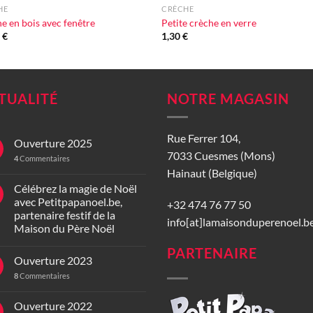
HE
CRÈCHE
e en bois avec fenêtre
Petite crèche en verre
0
€
1,30
€
TUALITÉ
NOTRE MAGASIN
Rue Ferrer 104,
Ouverture 2025
7033 Cuesmes (Mons)
4
Commentaires
Hainaut (Belgique)
Célébrez la magie de Noël
avec Petitpapanoel.be,
+32 474 76 77 50
partenaire festif de la
info[at]lamaisonduperenoel.b
Maison du Père Noël
PARTENAIRE
Ouverture 2023
8
Commentaires
Ouverture 2022