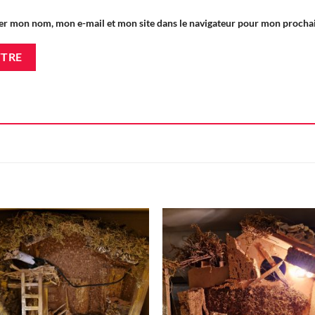
er mon nom, mon e-mail et mon site dans le navigateur pour mon proch
Ajouter
Ajou
à la liste
à la l
d'envie
d'en