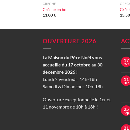
CRÈCHE
CRÈC
Crèche en bois
Crèch
11,80
€
15,5
OUVERTURE 2026
AC
La Maison du Père Noël vous
17
accueille du 17 octobre au 30
Oct
décembre 2026 !
Lundi > Vendredi : 14h-18h
11
Déc
Samedi & Dimanche : 10h-18h
Ouverture exceptionnelle le 1er et
11 novembre de 10h à 18h !
25
Sep
21