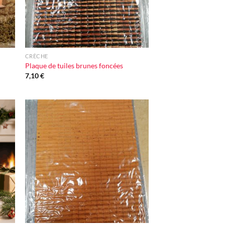
+
CRÈCHE
Plaque de tuiles brunes foncées
7,10
€
ter
Ajouter
iste
à la liste
vie
d'envie
+