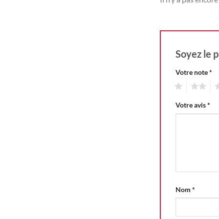
Soyez le p
Votre note
*
1
2
3
Votre avis
*
Nom
*