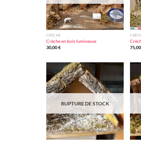
+
+
CRÈCHE
CRÈC
Crèche en bois lumineuse
Crèch
30,00
€
75,0
Ajouter
à la liste
d'envie
RUPTURE DE STOCK
+
+