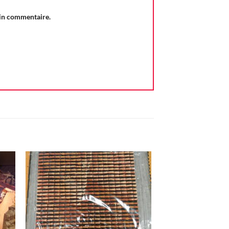
ain commentaire.
ter
Ajouter
iste
à la liste
vie
d'envie