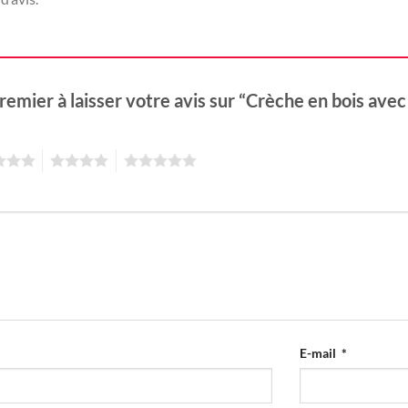
remier à laisser votre avis sur “Crèche en bois ave
4
5
E-mail
*