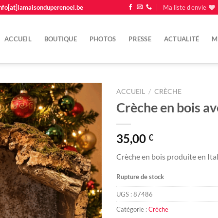
nfo[at]lamaisonduperenoel.be
Ma liste d'envie
ACCUEIL
BOUTIQUE
PHOTOS
PRESSE
ACTUALITÉ
M
ACCUEIL
/
CRÈCHE
Crèche en bois av
Ajouter
à la
liste
35,00
€
d'envie
Crèche en bois produite en Ita
Rupture de stock
UGS :
87486
Catégorie :
Crèche