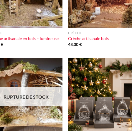
+
HE
CRÈCHE
e artisanale en bois – lumineuse
Crèche artisanale bois
0
€
48,00
€
Ajouter
Ajou
à la liste
à la l
d'envie
d'en
RUPTURE DE STOCK
+