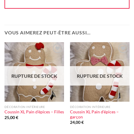
VOUS AIMEREZ PEUT-ÊTRE AUSSI…
Ajouter
Ajouter
à la liste
à la liste
d'envie
d'envie
RUPTURE DE STOCK
RUPTURE DE STOCK
DÉCORATION INTÉRIEURE
DÉCORATION INTÉRIEURE
Coussin XL Pain d’épices –
Coussin XL Pain d’épices – Filles
garçon
25,00
€
24,00
€