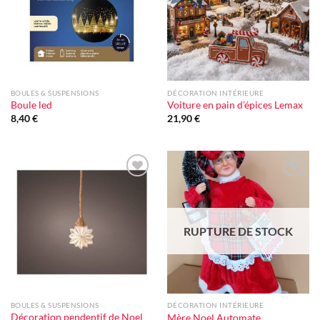
BOULES & SUSPENSIONS
DÉCORATION INTÉRIEURE
Boule led
Voiture en pain d’épices Lemax
8,40
€
21,90
€
Ajouter
Ajouter
à la liste
à la liste
d'envie
d'envie
RUPTURE DE STOCK
BOULES & SUSPENSIONS
DÉCORATION INTÉRIEURE
Décoration pendentif de Noel
Mère Noel Automate