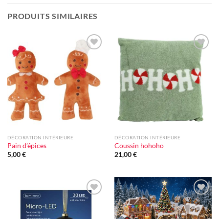
PRODUITS SIMILAIRES
Ajouter
Ajouter
à la liste
à la liste
d'envie
d'envie
DÉCORATION INTÉRIEURE
DÉCORATION INTÉRIEURE
Pain d’épices
Coussin hohoho
5,00
€
21,00
€
Ajouter
Ajouter
à la liste
à la liste
d'envie
d'envie