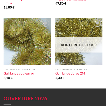
Etoile
47,50
€
15,80
€
Ajouter
Ajouter
à la liste
à la liste
d'envie
d'envie
RUPTURE DE STOCK
DÉCORATION INTÉRIEURE
DÉCORATION INTÉRIEURE
Guirlande couleur or
Guirlande dorée 2M
3,10
€
4,30
€
OUVERTURE 2026