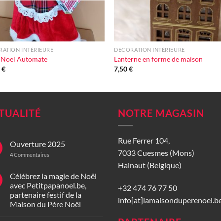
+
ATION INTÉRIEURE
DÉCORATION INTÉRIEURE
 Noel Automate
Lanterne en forme de maison
0
€
7,50
€
TUALITÉ
NOTRE MAGASIN
Rue Ferrer 104,
Ouverture 2025
7033 Cuesmes (Mons)
4
Commentaires
Hainaut (Belgique)
Célébrez la magie de Noël
avec Petitpapanoel.be,
+32 474 76 77 50
partenaire festif de la
info[at]lamaisonduperenoel.b
Maison du Père Noël