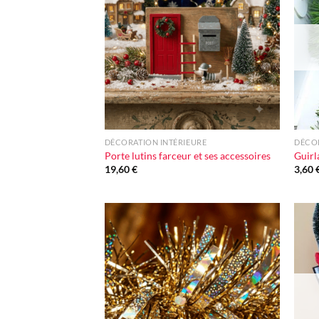
à la liste
d'envie
+
+
DÉCORATION INTÉRIEURE
DÉCOR
Porte lutins farceur et ses accessoires
Guirl
19,60
€
3,60
Ajouter
à la liste
d'envie