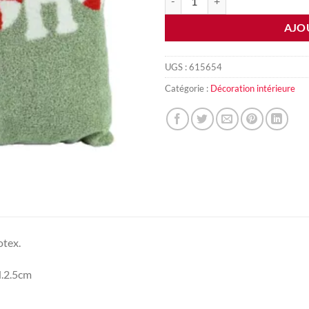
AJO
UGS :
615654
Catégorie :
Décoration intérieure
otex.
.2.5cm