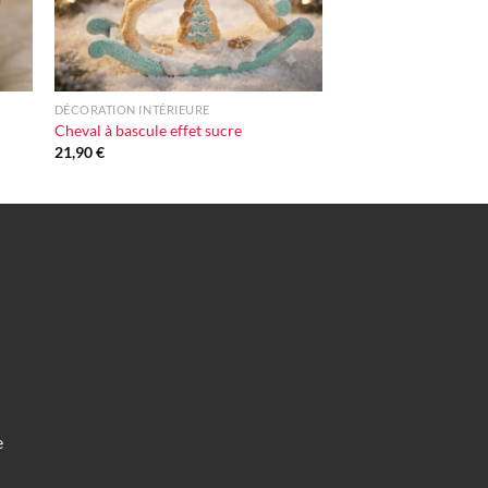
+
DÉCORATION INTÉRIEURE
Cheval à bascule effet sucre
21,90
€
e