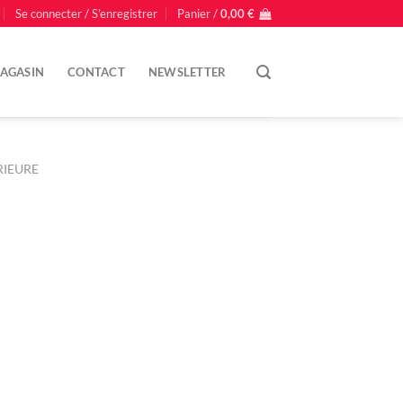
Se connecter / S’enregistrer
Panier /
0,00
€
AGASIN
CONTACT
NEWSLETTER
RIEURE