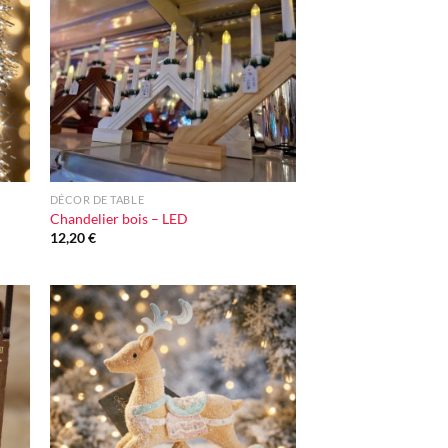
iste
à la liste
vie
d'envie
+
DÉCOR DE TABLE
Chandelier bois – LED
12,20
€
ter
Ajouter
iste
à la liste
vie
d'envie