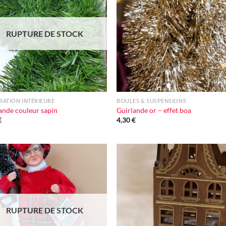
à la liste
à la l
d'envie
d'en
RUPTURE DE STOCK
+
ATION INTÉRIEURE
BOULES & SUSPENSIONS
ande couleur sapin
Guirlande or – effet boa
€
4,30
€
Ajouter
Ajou
à la liste
à la l
d'envie
d'en
RUPTURE DE STOCK