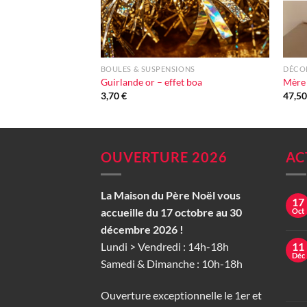
+
+
BOULES & SUSPENSIONS
DÉCOR
Guirlande or – effet boa
Mère
3,70
€
47,5
OUVERTURE 2026
AC
La Maison du Père Noël vous
17
accueille du 17 octobre au 30
Oct
décembre 2026 !
Lundi > Vendredi : 14h-18h
11
Déc
Samedi & Dimanche : 10h-18h
Ouverture exceptionnelle le 1er et