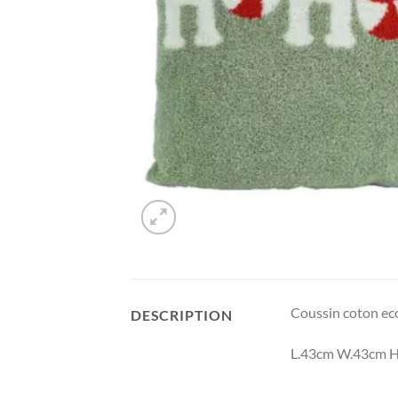
Coussin coton ec
DESCRIPTION
L.43cm W.43cm H