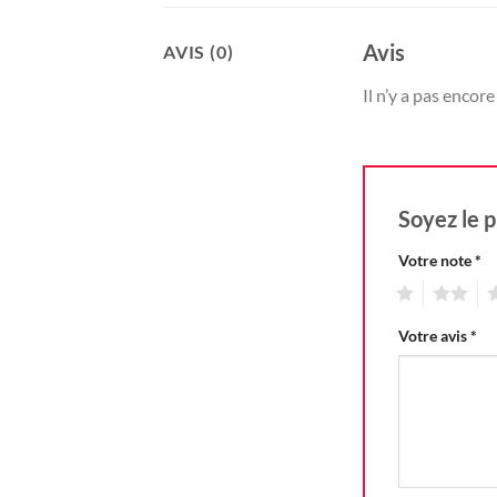
Avis
AVIS (0)
Il n’y a pas encore 
Soyez le p
Votre note
*
1
2
3
Votre avis
*