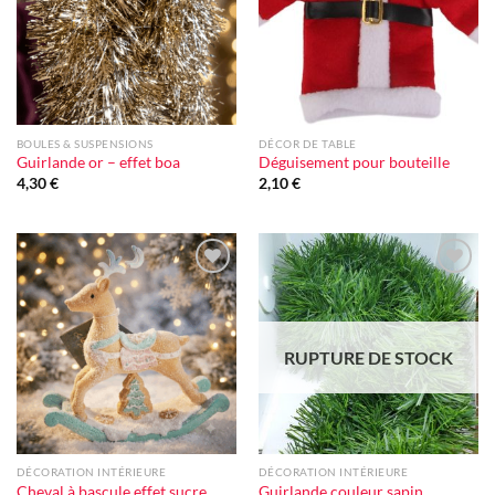
BOULES & SUSPENSIONS
DÉCOR DE TABLE
Guirlande or – effet boa
Déguisement pour bouteille
4,30
€
2,10
€
Ajouter
Ajouter
à la liste
à la liste
d'envie
d'envie
RUPTURE DE STOCK
DÉCORATION INTÉRIEURE
DÉCORATION INTÉRIEURE
Cheval à bascule effet sucre
Guirlande couleur sapin