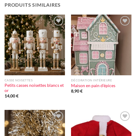
PRODUITS SIMILAIRES
Ajouter
Ajouter
à la liste
à la liste
d'envie
d'envie
CASSE NOISETTES
DÉCORATION INTÉRIEURE
Petits casses noisettes blancs et
Maison en pain d’épices
or
8,90
€
14,00
€
Ajouter
Ajouter
à la liste
à la liste
d'envie
d'envie