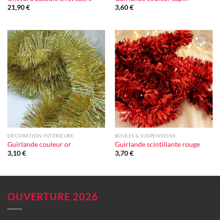
21,90
€
3,60
€
Ajouter
Ajouter
à la liste
à la liste
d'envie
d'envie
DÉCORATION INTÉRIEURE
BOULES & SUSPENSIONS
Guirlande couleur or
Guirlande scintillante rouge
3,10
€
3,70
€
OUVERTURE 2026