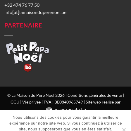
+32 474 76 77 50
info[at]lamaisonduperenoel.be
PARTENAIRE
© La Maison du Père Noël 2026 |
Conditions générales de vente
|
CGU
|
Vie privée
| TVA : BE0840965749 | Site web réalisé par
Nous utilisons des cookies pour vous garantir la meilleure
expérience sur notre site web. Si vous continuez à utiliser ce
site, nous supposerons que vous en êtes satisfait.