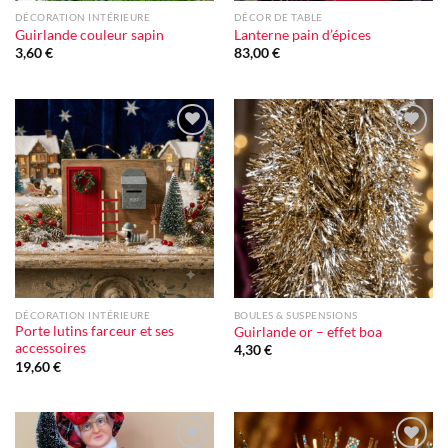
DÉCORATION INTÉRIEURE
DÉCOR DE TABLE
Guirlande couleur sapin
Lanterne pain d’épices
3,60
€
83,00
€
Ajouter
Ajouter
à la liste
à la liste
d'envie
d'envie
DÉCORATION INTÉRIEURE
BOULES & SUSPENSIONS
Porte lutins farceur et ses
Guirlande or – effet boa
accessoires
4,30
€
19,60
€