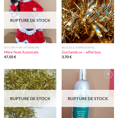
Ajouter
Ajouter
à la liste
à la liste
d'envie
d'envie
RUPTURE DE STOCK
DÉCORATION INTÉRIEURE
BOULES & SUSPENSIONS
Mère Noel Automate
Guirlande or – effet boa
47,50
€
3,70
€
Ajouter
Ajouter
à la liste
à la liste
d'envie
d'envie
RUPTURE DE STOCK
RUPTURE DE STOCK