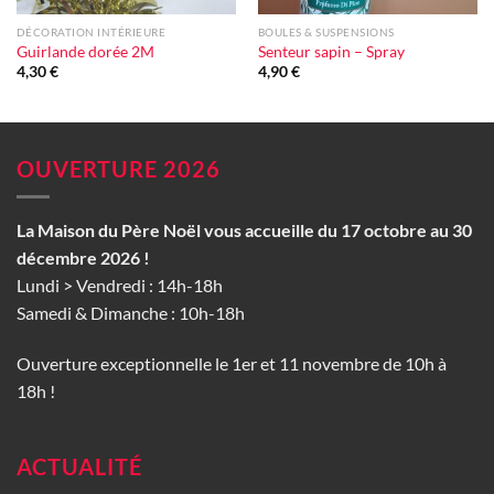
DÉCORATION INTÉRIEURE
BOULES & SUSPENSIONS
Guirlande dorée 2M
Senteur sapin – Spray
4,30
€
4,90
€
OUVERTURE 2026
La Maison du Père Noël vous accueille du 17 octobre au 30
décembre 2026 !
Lundi > Vendredi : 14h-18h
Samedi & Dimanche : 10h-18h
Ouverture exceptionnelle le 1er et 11 novembre de 10h à
18h !
ACTUALITÉ