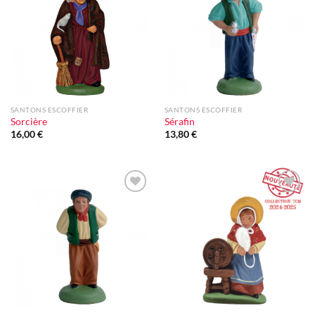
à la liste
à la liste
d'envie
d'envie
SANTONS ESCOFFIER
SANTONS ESCOFFIER
Sorcière
Sérafin
16,00
€
13,80
€
Ajouter
Ajouter
à la liste
à la liste
d'envie
d'envie