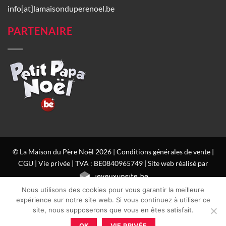
info[at]lamaisonduperenoel.be
PARTENAIRE
© La Maison du Père Noël 2026 |
Conditions générales de vente
|
CGU
|
Vie privée
| TVA : BE0840965749 | Site web réalisé par
Nous utilisons des cookies pour vous garantir la meilleure
expérience sur notre site web. Si vous continuez à utiliser ce
site, nous supposerons que vous en êtes satisfait.
OK
VIE PRIVÉE