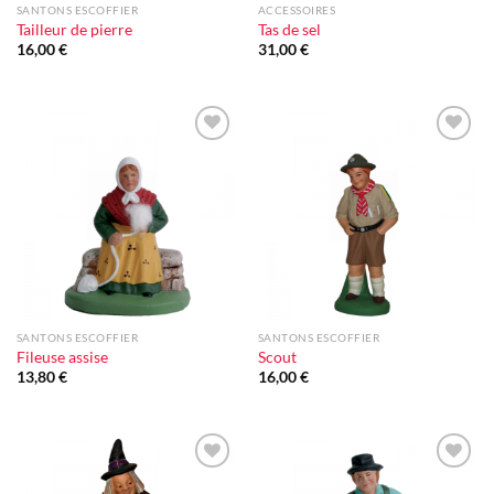
SANTONS ESCOFFIER
ACCESSOIRES
Tailleur de pierre
Tas de sel
16,00
€
31,00
€
Ajouter
Ajouter
à la liste
à la liste
d'envie
d'envie
SANTONS ESCOFFIER
SANTONS ESCOFFIER
Fileuse assise
Scout
13,80
€
16,00
€
Ajouter
Ajouter