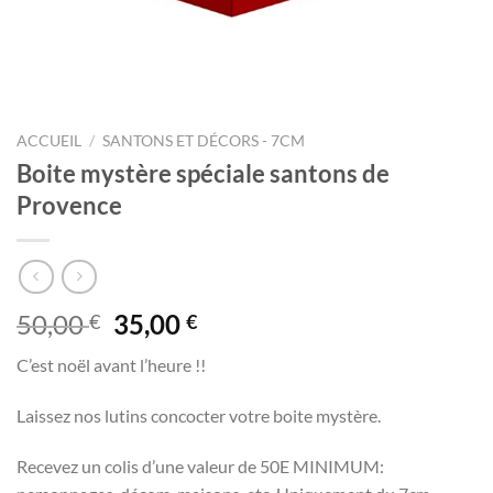
ACCUEIL
/
SANTONS ET DÉCORS - 7CM
Boite mystère spéciale santons de
Provence
Le
Le
50,00
35,00
€
€
prix
prix
C’est noël avant l’heure !!
initial
actuel
était :
est :
Laissez nos lutins concocter votre boite mystère.
50,00 €.
35,00 €.
Recevez un colis d’une valeur de 50E MINIMUM: