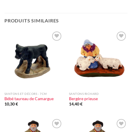
PRODUITS SIMILAIRES
Ajouter
Ajouter
à la liste
à la liste
d'envie
d'envie
SANTONS ET DÉCORS - 7CM
SANTONS RICHARD
Bébé taureau de Camargue
Bergère prieuse
10,30
€
14,40
€