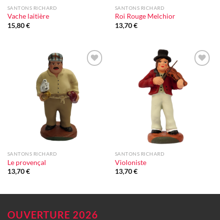
SANTONS RICHARD
SANTONS RICHARD
Vache laitière
Roi Rouge Melchior
15,80
€
13,70
€
Ajouter
Ajouter
à la liste
à la liste
d'envie
d'envie
SANTONS RICHARD
SANTONS RICHARD
Le provençal
Violoniste
13,70
€
13,70
€
OUVERTURE 2026