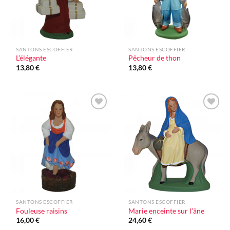
SANTONS ESCOFFIER
SANTONS ESCOFFIER
L’élégante
Pêcheur de thon
13,80
€
13,80
€
Ajouter
Ajouter
à la liste
à la liste
d'envie
d'envie
SANTONS ESCOFFIER
SANTONS ESCOFFIER
Fouleuse raisins
Marie enceinte sur l’âne
16,00
€
24,60
€