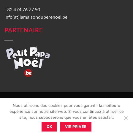
+32 474 76 77 50
info[at]lamaisonduperenoel.be
PARTENAIRE
© La Maison du Père Noël 2026 |
Conditions générales de vente
|
Nous utilisons des cookies pour vous garantir la meilleure
CGU
|
Vie privée
| TVA : BE0840965749 | Site web réalisé par
expérience sur notre site web. Si vous continuez à utiliser ce
site, nous supposerons que vous en êtes satisfait.
OK
VIE PRIVÉE