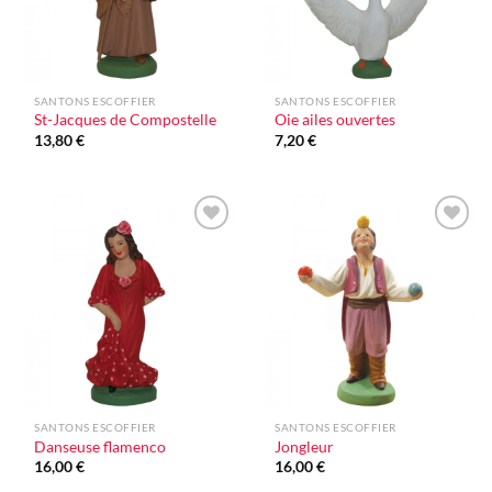
SANTONS ESCOFFIER
SANTONS ESCOFFIER
St-Jacques de Compostelle
Oie ailes ouvertes
13,80
€
7,20
€
Ajouter
Ajouter
à la liste
à la liste
d'envie
d'envie
SANTONS ESCOFFIER
SANTONS ESCOFFIER
Danseuse flamenco
Jongleur
16,00
€
16,00
€