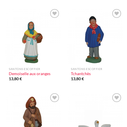
Ajouter
Ajouter
à la liste
à la liste
d'envie
d'envie
SANTONS ESCOFFIER
SANTONS ESCOFFIER
Demoiselle aux oranges
Tchantchès
13,80
€
13,80
€
Ajouter
Ajouter
à la liste
à la liste
d'envie
d'envie