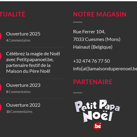
TUALITÉ
NOTRE MAGASIN
Rue Ferrer 104,
Ouverture 2025
7033 Cuesmes (Mons)
4
Commentaires
Hainaut (Belgique)
Célébrez la magie de Noël
avec Petitpapanoel.be,
+32 474 76 77 50
partenaire festif de la
info[at]lamaisonduperenoel.b
Maison du Père Noël
PARTENAIRE
Ouverture 2023
8
Commentaires
Ouverture 2022
10
Commentaires