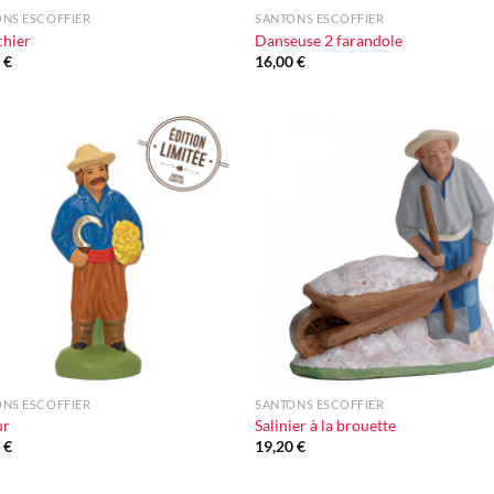
NS ESCOFFIER
SANTONS ESCOFFIER
chier
Danseuse 2 farandole
0
€
16,00
€
Ajouter
Ajou
à la liste
à la l
d'envie
d'en
+
NS ESCOFFIER
SANTONS ESCOFFIER
ur
Salinier à la brouette
0
€
19,20
€