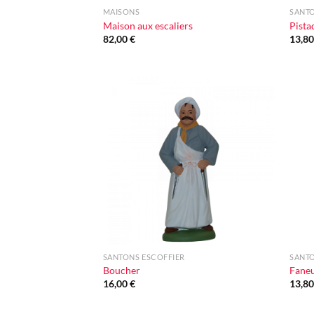
MAISONS
SANTO
Maison aux escaliers
Pista
82,00
€
13,8
Ajouter
à la liste
d'envie
+
+
SANTONS ESCOFFIER
SANTO
Boucher
Fane
16,00
€
13,8