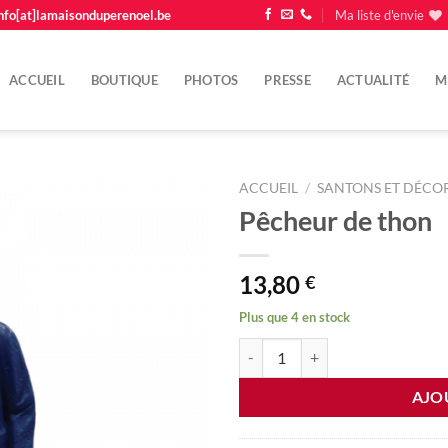
nfo[at]lamaisonduperenoel.be
Ma liste d'envie
ACCUEIL
BOUTIQUE
PHOTOS
PRESSE
ACTUALITÉ
M
ACCUEIL
/
SANTONS ET DÉCOR
Pêcheur de thon
Ajouter
à la
liste
13,80
€
d'envie
Plus que 4 en stock
quantité de Pêcheur de thon
AJO