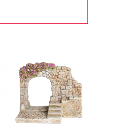
ter
Ajouter
iste
à la liste
vie
d'envie
+