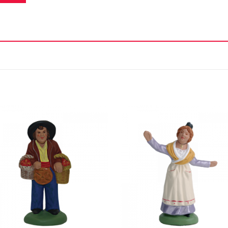
Ajouter
Ajou
à la liste
à la l
d'envie
d'en
+