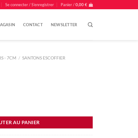
Se connecter / S’enregistrer
Panier /
0,00
€
AGASIN
CONTACT
NEWSLETTER
S - 7CM
/
SANTONS ESCOFFIER
UTER AU PANIER