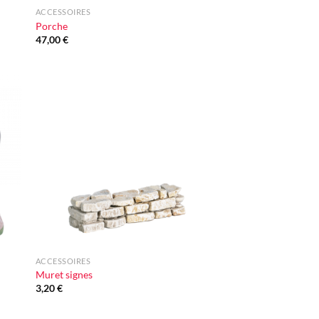
ACCESSOIRES
Porche
47,00
€
ter
Ajouter
iste
à la liste
vie
d'envie
+
ACCESSOIRES
Muret signes
3,20
€