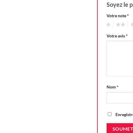
Soyez le p
Votre note
*
1
2
3
Votre avis
*
Nom
*
Enregistr