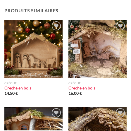
PRODUITS SIMILAIRES
Ajouter
Ajouter
à la liste
à la liste
d'envie
d'envie
CRÈCHE
CRÈCHE
Crèche en bois
Crèche en bois
14,50
€
16,00
€
Ajouter
Ajouter
à la liste
à la liste
d'envie
d'envie