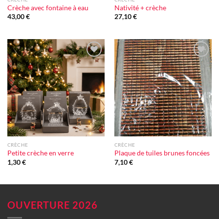
Crèche avec fontaine à eau
Nativité + crèche
43,00
€
27,10
€
Ajouter
Ajouter
à la liste
à la liste
d'envie
d'envie
CRÈCHE
CRÈCHE
Petite crèche en verre
Plaque de tuiles brunes foncées
1,30
€
7,10
€
OUVERTURE 2026