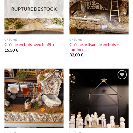
RUPTURE DE STOCK
CRÈCHE
CRÈCHE
Crèche artisanale en bois –
Crèche en bois avec fenêtre
lumineuse
15,50
€
32,00
€
Ajouter
Ajouter
à la liste
à la liste
d'envie
d'envie
CRÈCHE
CRÈCHE