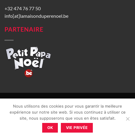
+32 474 76 77 50
info[at]lamaisonduperenoel.be
PARTENAIRE
© La Maison du Père Noël 2026 |
Conditions générales de vente
|
Nous utilisons des cookies pour vous garantir la meilleure
CGU
|
Vie privée
| TVA : BE0840965749 | Site web réalisé par
expérience sur notre site web. Si vous continuez à utiliser ce
site, nous supposerons que vous en êtes satisfait.
OK
VIE PRIVÉE