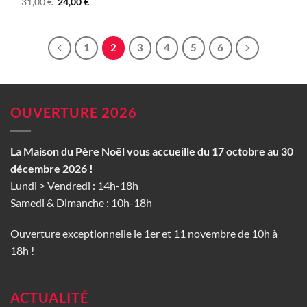
Le
Le
31,00
€
24,00
€
prix
prix
initial
actuel
était :
est :
31,00 €.
24,00 €.
1
2
3
4
5
6
OUVERTURE 2026
La Maison du Père Noël vous accueille du 17 octobre au 30
décembre 2026 !
Lundi > Vendredi : 14h-18h
Samedi & Dimanche : 10h-18h
Ouverture exceptionnelle le 1er et 11 novembre de 10h à
18h !
ACTUALITÉ