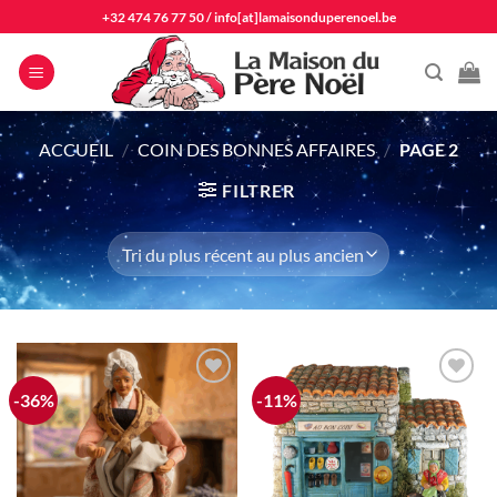
Passer
+32 474 76 77 50
/
info[at]lamaisonduperenoel.be
au
contenu
ACCUEIL
/
COIN DES BONNES AFFAIRES
/
PAGE 2
FILTRER
-36%
-11%
Ajouter
Ajouter
à la liste
à la liste
d'envie
d'envie