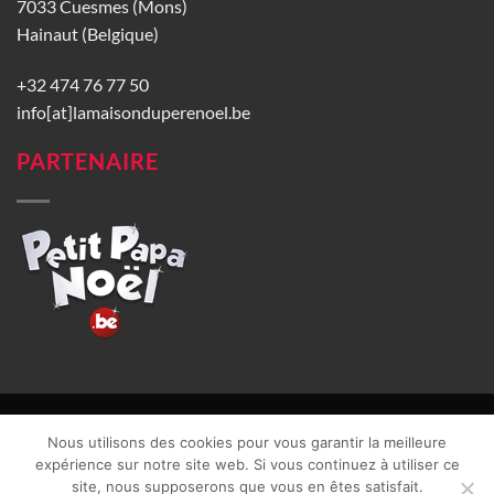
7033 Cuesmes (Mons)
Hainaut (Belgique)
+32 474 76 77 50
info[at]lamaisonduperenoel.be
PARTENAIRE
© La Maison du Père Noël 2026 |
Conditions générales de vente
|
Nous utilisons des cookies pour vous garantir la meilleure
CGU
|
Vie privée
| TVA : BE0840965749 | Site web réalisé par
expérience sur notre site web. Si vous continuez à utiliser ce
site, nous supposerons que vous en êtes satisfait.