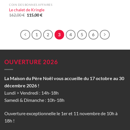
COIN DES BONNES AFFAIRES
Le chalet de Kringle
Le
Le
162,00
€
115,00
€
prix
prix
initial
actuel
était :
est :
162,00 €.
115,00 €.
1
2
3
4
5
6
OUVERTURE 2026
La Maison du Père Noël vous accueille du 17 octobre au 30
décembre 2026 !
Lundi > Vendredi : 14h-18h
Samedi & Dimanche : 10h-18h
Ouverture exceptionnelle le 1er et 11 novembre de 10h à
18h !