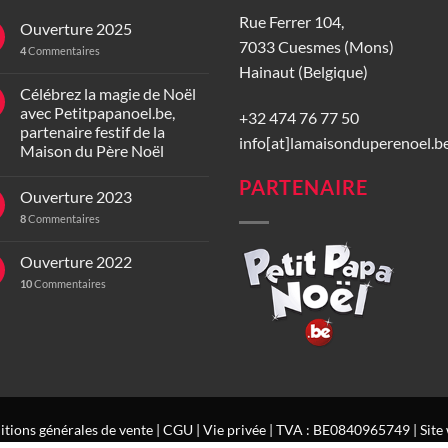
Rue Ferrer 104,
Ouverture 2025
7033 Cuesmes (Mons)
4
Commentaires
Hainaut (Belgique)
Célébrez la magie de Noël
avec Petitpapanoel.be,
+32 474 76 77 50
partenaire festif de la
info[at]lamaisonduperenoel.b
Maison du Père Noël
PARTENAIRE
Ouverture 2023
8
Commentaires
Ouverture 2022
10
Commentaires
tions générales de vente
|
CGU
|
Vie privée
| TVA : BE0840965749 | Site 