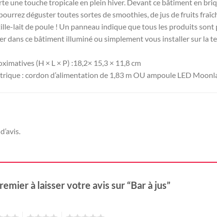
te une touche tropicale en plein hiver. Devant ce bâtiment en briqu
 pourrez déguster toutes sortes de smoothies, de jus de fruits fraî
lle-lait de poule ! Un panneau indique que tous les produits sont 
r dans ce bâtiment illuminé ou simplement vous installer sur la te
imatives (H × L × P) :
18,2
× 15,3 × 11,8 cm
trique :
cordon d’alimentation de 1,83 m OU ampoule LED Moonla
d’avis.
remier à laisser votre avis sur “Bar à jus”