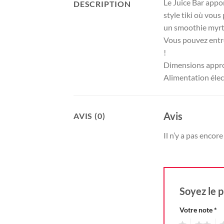
Le Juice Bar appor
DESCRIPTION
style tiki où vous
un smoothie myrti
Vous pouvez entre
!
Dimensions approx
Alimentation élec
Avis
AVIS (0)
Il n’y a pas encore 
Soyez le p
Votre note
*