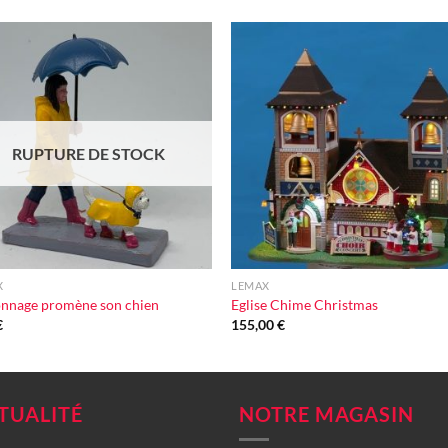
Ajouter
Ajou
à la liste
à la l
d'envie
d'en
RUPTURE DE STOCK
+
X
LEMAX
nnage promène son chien
Eglise Chime Christmas
€
155,00
€
TUALITÉ
NOTRE MAGASIN