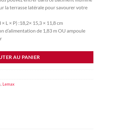
r la terrasse latérale pour savourer votre
× L × P) :
18,2
× 15,3 × 11,8 cm
n d’alimentation de 1,83 m OU ampoule
r
UTER AU PANIER
s
,
Lemax