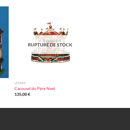
initial
actuel
était :
est :
41,00 €.
29,00 €.
ter
Ajouter
iste
à la liste
vie
d'envie
RUPTURE DE STOCK
+
LEMAX
Carousel du Père Noel
135,00
€