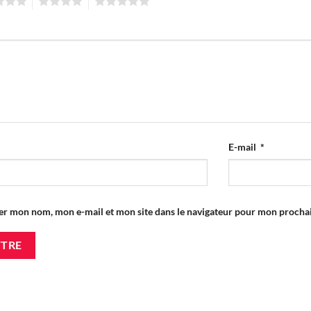
4
5
E-mail
*
er mon nom, mon e-mail et mon site dans le navigateur pour mon proch