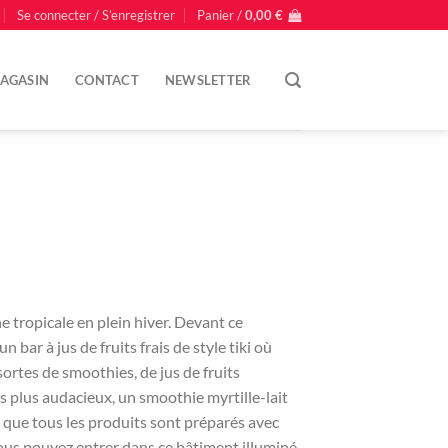
Se connecter / S’enregistrer
Panier /
0,00
€
AGASIN
CONTACT
NEWSLETTER
e tropicale en plein hiver. Devant ce
el
 bar à jus de fruits frais de style tiki où
ortes de smoothies, de jus de fruits
0 €.
s plus audacieux, un smoothie myrtille-lait
 que tous les produits sont préparés avec
ous pouvez entrer dans ce bâtiment illuminé