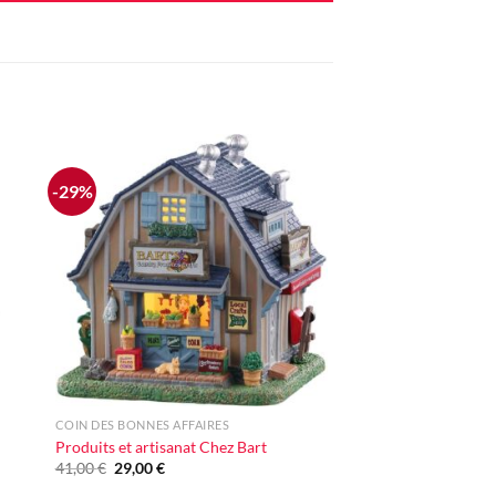
-29%
ter
Ajouter
iste
à la liste
vie
d'envie
+
COIN DES BONNES AFFAIRES
Produits et artisanat Chez Bart
Le
Le
41,00
€
29,00
€
prix
prix