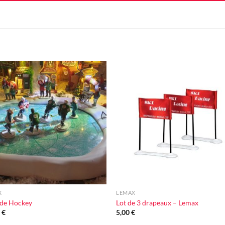
Ajouter
Ajou
à la liste
à la l
d'envie
d'en
+
X
LEMAX
 de Hockey
Lot de 3 drapeaux – Lemax
0
€
5,00
€