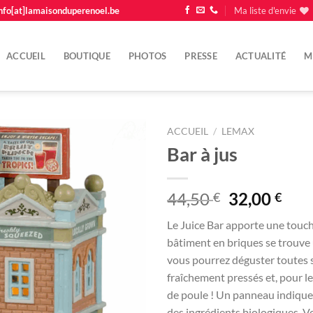
nfo[at]lamaisonduperenoel.be
Ma liste d'envie
ACCUEIL
BOUTIQUE
PHOTOS
PRESSE
ACTUALITÉ
M
ACCUEIL
/
LEMAX
Bar à jus
Ajouter
à la
liste
Le
Le
44,50
32,00
€
€
d'envie
prix
prix
Le Juice Bar apporte une touch
initial
actu
bâtiment en briques se trouve un
était :
est :
vous pourrez déguster toutes s
44,50 €.
32,0
fraîchement pressés et, pour le
de poule ! Un panneau indique
des ingrédients biologiques. V