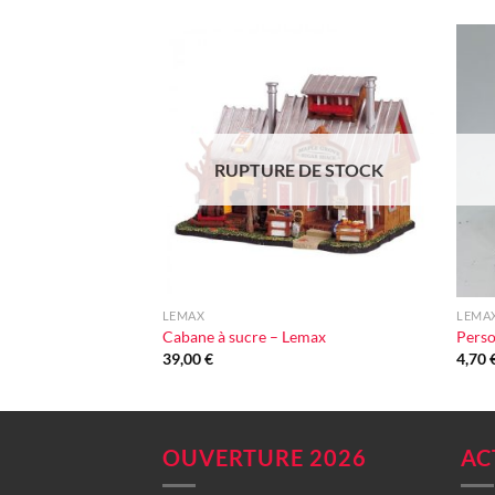
Ajouter
à la liste
d'envie
RUPTURE DE STOCK
+
+
LEMAX
LEMA
Cabane à sucre – Lemax
Perso
39,00
€
4,70
OUVERTURE 2026
AC