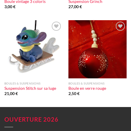
Boule vintage 3 coloris
Suspension Grinch
3,00
€
27,00
€
Ajouter
Ajouter
à la liste
à la liste
d'envie
d'envie
BOULES & SUSPENSIONS
BOULES & SUSPENSIONS
Suspension Stitch sur sa luge
Boule en verre rouge
21,00
€
2,50
€
OUVERTURE 2026