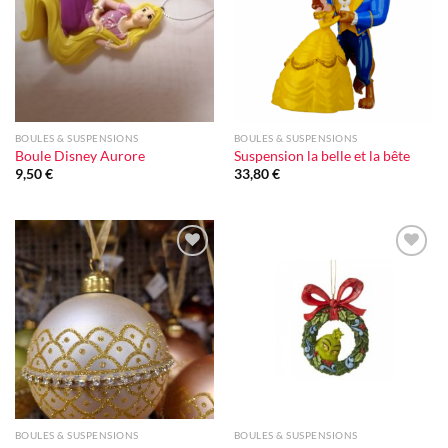
d'envie
d'envie
BOULES & SUSPENSIONS
BOULES & SUSPENSIONS
Boule Disney Aurore
Suspension la belle et la bête
9,50
€
33,80
€
Ajouter
Ajouter
à la liste
à la liste
d'envie
d'envie
BOULES & SUSPENSIONS
BOULES & SUSPENSIONS