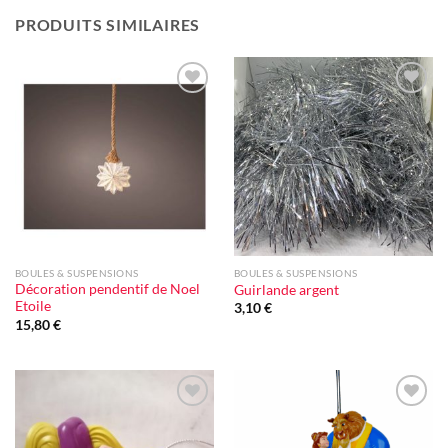
PRODUITS SIMILAIRES
Ajouter
Ajouter
à la liste
à la liste
d'envie
d'envie
BOULES & SUSPENSIONS
BOULES & SUSPENSIONS
Décoration pendentif de Noel
Guirlande argent
Etoile
3,10
€
15,80
€
Ajouter
Ajouter
à la liste
à la liste