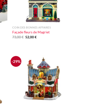
+
COIN DES BONNES AFFAIRES
Façade fleurs de Magriet
Le
Le
73,00
€
52,00
€
prix
prix
initial
actuel
était :
est :
73,00 €.
52,00 €.
-29%
ter
Ajouter
iste
à la liste
vie
d'envie
+