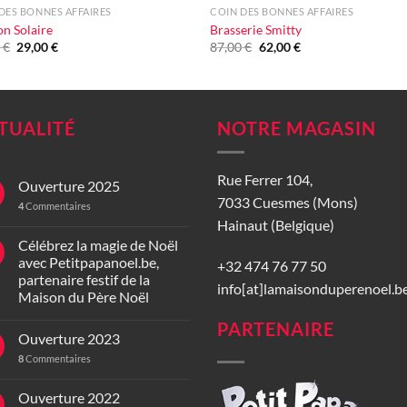
DES BONNES AFFAIRES
COIN DES BONNES AFFAIRES
n Solaire
Brasserie Smitty
Le
Le
Le
Le
0
€
29,00
€
87,00
€
62,00
€
prix
prix
prix
prix
initial
actuel
initial
actuel
était :
est :
était :
est :
44,00 €.
29,00 €.
87,00 €.
62,00 €.
TUALITÉ
NOTRE MAGASIN
Rue Ferrer 104,
Ouverture 2025
7033 Cuesmes (Mons)
4
Commentaires
Hainaut (Belgique)
Célébrez la magie de Noël
avec Petitpapanoel.be,
+32 474 76 77 50
partenaire festif de la
info[at]lamaisonduperenoel.b
Maison du Père Noël
PARTENAIRE
Ouverture 2023
8
Commentaires
Ouverture 2022