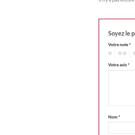
Soyez le p
Votre note
*
1
2
3
Votre avis
*
Nom
*