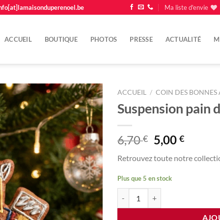
nfo[at]lamaisonduperenoel.be
Ma liste d'envie
ACCUEIL
BOUTIQUE
PHOTOS
PRESSE
ACTUALITÉ
M
ACCUEIL
/
COIN DES BONNES 
Suspension pain d
Ajouter
à la
liste
Le
Le
6,70
5,00
€
€
d'envie
prix
prix
Retrouvez toute notre collecti
initial
actuel
était :
est :
Plus que 5 en stock
6,70 €.
5,00 €.
quantité de Suspension pain d'épi
AJO