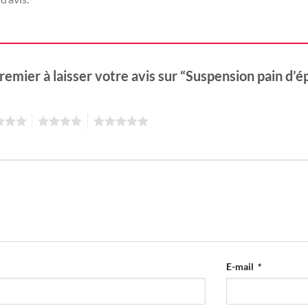
remier à laisser votre avis sur “Suspension pain d’
4
5
E-mail
*