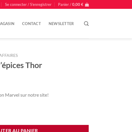
Se connecter / S’enregistrer
Panier /
0,00
€
AGASIN
CONTACT
NEWSLETTER
AFFAIRES
’épices Thor
on Marvel sur notre site!
ces Thor
UTER AU PANIER