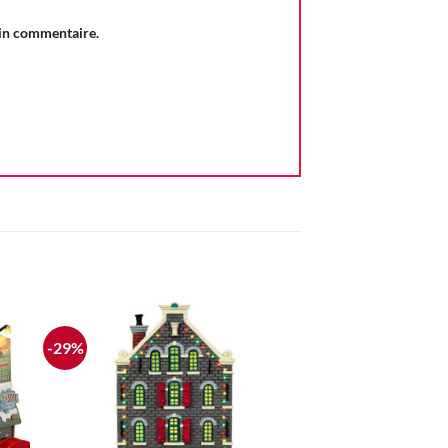
ain commentaire.
-29%
ter
Ajouter
iste
à la liste
vie
d'envie