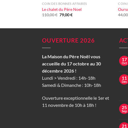
COIN DES BONNES AFFAIRES
COIN 
Le chalet du Père Noel
Ourso
Le
Le
110,00
€
79,00
€
44,0
prix
prix
initial
actuel
était :
est :
110,00 €.
79,00 €.
OUVERTURE 2026
AC
La Maison du Père Noël vous
17
accueille du 17 octobre au 30
Oct
décembre 2026 !
Lundi > Vendredi : 14h-18h
11
Déc
Samedi & Dimanche : 10h-18h
Ouverture exceptionnelle le 1er et
11 novembre de 10h à 18h !
25
Sep
21