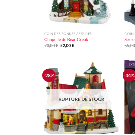
+
+
COIN DES BONNES AFFAIRES
COIN 
Chapelle de Bear Creak
Serre
Le
Le
73,00
€
52,00
€
55,0
prix
prix
initial
actuel
était :
est :
73,00 €.
52,00 €.
-28%
-34%
Ajouter
à la liste
d'envie
RUPTURE DE STOCK
+
+