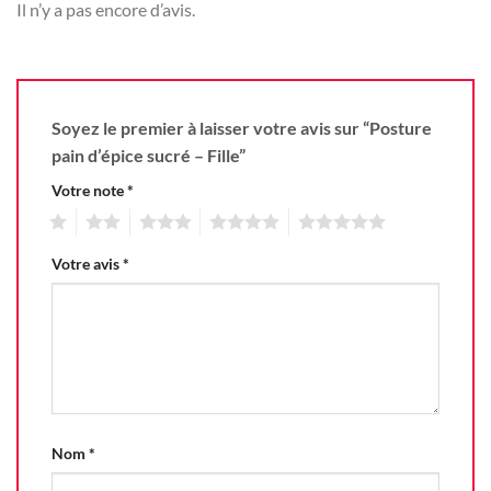
Il n’y a pas encore d’avis.
Soyez le premier à laisser votre avis sur “Posture
pain d’épice sucré – Fille”
Votre note
*
1
2
3
4
5
Votre avis
*
Nom
*