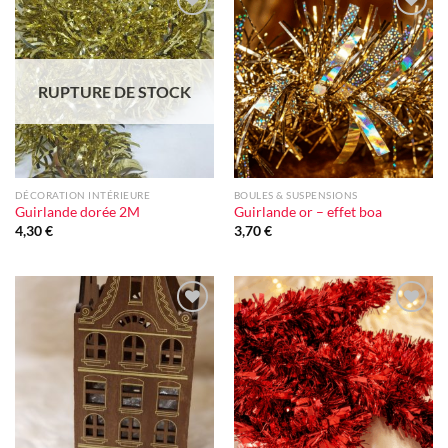
Ajouter
Ajouter
à la liste
à la liste
d'envie
d'envie
RUPTURE DE STOCK
DÉCORATION INTÉRIEURE
BOULES & SUSPENSIONS
Guirlande dorée 2M
Guirlande or – effet boa
4,30
€
3,70
€
Ajouter
Ajouter
à la liste
à la liste
d'envie
d'envie