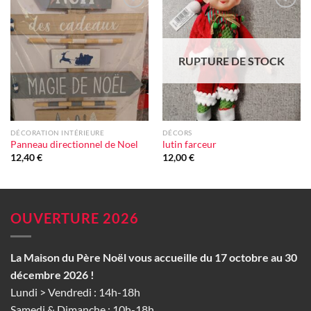
Ajouter
Ajouter
à la liste
à la liste
d'envie
d'envie
RUPTURE DE STOCK
DÉCORATION INTÉRIEURE
DÉCORS
Panneau directionnel de Noel
lutin farceur
12,40
€
12,00
€
OUVERTURE 2026
La Maison du Père Noël vous accueille du 17 octobre au 30
décembre 2026 !
Lundi > Vendredi : 14h-18h
Samedi & Dimanche : 10h-18h