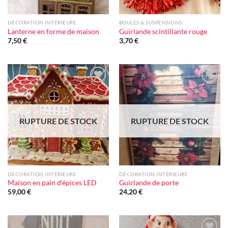
DÉCORATION INTÉRIEURE
BOULES & SUSPENSIONS
Lanterne en forme de maison
Guirlande scintillante rouge
7,50
€
3,70
€
Ajouter
Ajouter
à la liste
à la liste
d'envie
d'envie
RUPTURE DE STOCK
RUPTURE DE STOCK
DÉCORATION INTÉRIEURE
DÉCORATION INTÉRIEURE
Maison en pain d’épices LED
Guirlande de porte
59,00
€
24,20
€