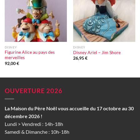
d'envie
d'envie
DISNEY
DISNEY
Figurine Alice au pays des
Disney Ariel – Jim Shore
merveilles
26,95
€
92,00
€
OUVERTURE 2026
La Maison du Père Noël vous accueille du 17 octobre au 30
décembre 2026 !
Lundi > Vendredi : 14h-18h
Samedi & Dimanche : 10h-18h