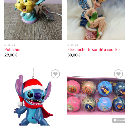
à la liste
à la liste
d'envie
d'envie
DISNEY
DISNEY
Polochon
Fée clochette sur dé à coudre
29,00
€
30,00
€
Ajouter
Ajouter
à la liste
à la liste
d'envie
d'envie