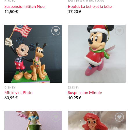
DISNEY
BOULES & SUSPENSIONS
Suspension Stitch Noel
Boules La belle et la bête
11,50
€
17,20
€
Ajouter
Ajouter
à la liste
à la liste
d'envie
d'envie
DISNEY
DISNEY
Mickey et Pluto
Suspension Minnie
63,95
€
10,95
€
Ajouter
Ajouter
à la liste
à la liste