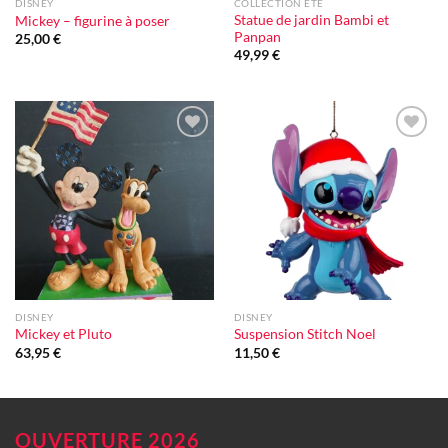
DISNEY
COLLECTION ÉTÉ
Statue de jardin Bambi et
Mickey – figurine à poser
Panpan
25,00
€
49,99
€
Ajouter
Ajouter
à la liste
à la liste
d'envie
d'envie
DISNEY
DISNEY
Mickey et Pluto
Suspension Stitch Noel
63,95
€
11,50
€
OUVERTURE 2026