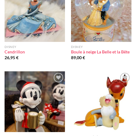
à la liste
à la liste
d'envie
d'envie
DISNEY
DISNEY
Cendrillon
Boule à neige La Belle et la Bête
26,95
€
89,00
€
Ajouter
Ajouter
à la liste
à la liste
d'envie
d'envie