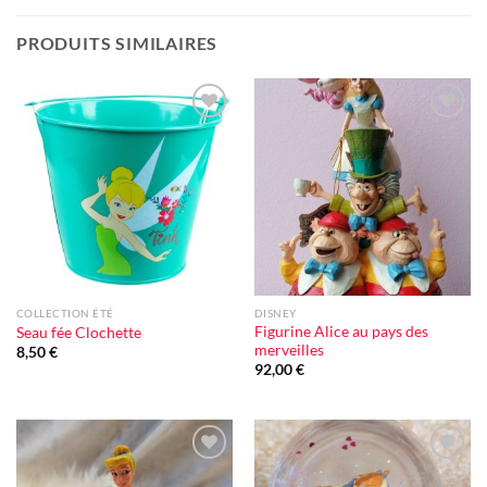
PRODUITS SIMILAIRES
Ajouter
Ajouter
à la liste
à la liste
d'envie
d'envie
COLLECTION ÉTÉ
DISNEY
Figurine Alice au pays des
Seau fée Clochette
merveilles
8,50
€
92,00
€
Ajouter
Ajouter