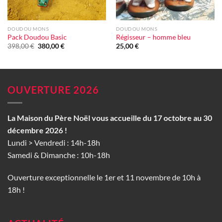
DOUDOU MONS
DOUDOU MONS
Pack Doudou Basic
Régisseur – homme bleu
Le
Le
398,00
€
380,00
€
25,00
€
prix
prix
initial
actuel
était :
est :
398,00 €.
380,00 €.
OUVERTURE 2026
La Maison du Père Noël vous accueille du 17 octobre au 30
décembre 2026 !
Lundi > Vendredi : 14h-18h
Samedi & Dimanche : 10h-18h
Ouverture exceptionnelle le 1er et 11 novembre de 10h à
18h !