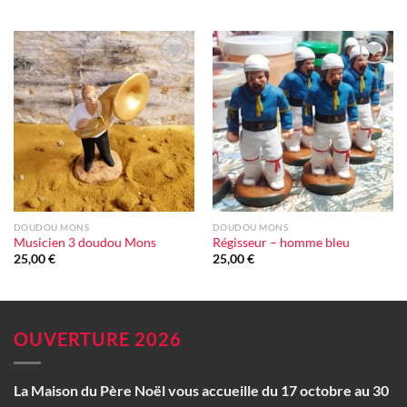
prix
prix
initial
actuel
était :
est :
578,00 €.
560,00 €.
Ajouter
Ajouter
à la liste
à la liste
d'envie
d'envie
DOUDOU MONS
DOUDOU MONS
Musicien 3 doudou Mons
Régisseur – homme bleu
25,00
€
25,00
€
OUVERTURE 2026
La Maison du Père Noël vous accueille du 17 octobre au 30