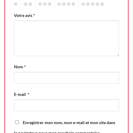
1
2
3
4
5
Votre avis
*
Nom
*
E-mail
*
Enregistrer mon nom, mon e-mail et mon site dans
le navigateur pour mon prochain commentaire.