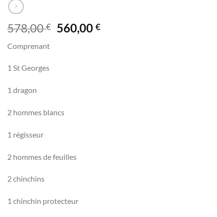
Le
Le
578,00
560,00
€
€
prix
prix
Comprenant
initial
actuel
était :
est :
1 St Georges
578,00 €.
560,00 €.
1 dragon
2 hommes blancs
1 régisseur
2 hommes de feuilles
2 chinchins
1 chinchin protecteur