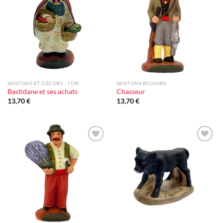
Ajouter
Ajouter
à la liste
à la liste
d'envie
d'envie
SANTONS ET DÉCORS - 7CM
SANTONS RICHARD
Bastidane et ses achats
Chasseur
13,70
€
13,70
€
Ajouter
Ajouter
à la liste
à la liste
d'envie
d'envie