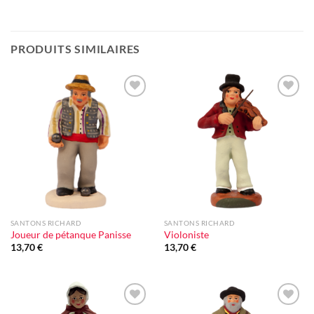
PRODUITS SIMILAIRES
Ajouter
Ajouter
à la liste
à la liste
d'envie
d'envie
SANTONS RICHARD
SANTONS RICHARD
Joueur de pétanque Panisse
Violoniste
13,70
€
13,70
€