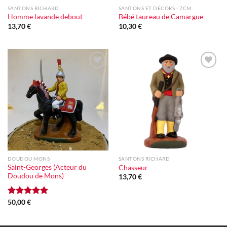
SANTONS RICHARD
SANTONS ET DÉCORS - 7CM
Homme lavande debout
Bébé taureau de Camargue
13,70
€
10,30
€
Ajouter
Ajouter
à la liste
à la liste
d'envie
d'envie
DOUDOU MONS
SANTONS RICHARD
Saint-Georges (Acteur du
Chasseur
Doudou de Mons)
13,70
€
Note
50,00
€
5.00
sur 5