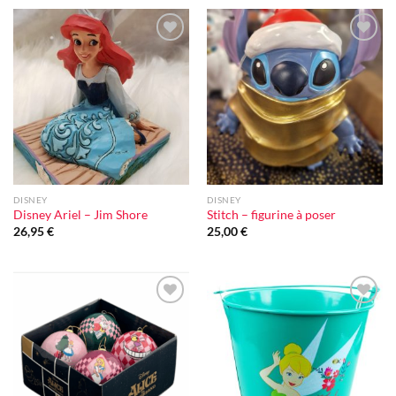
Ajouter
Ajouter
à la liste
à la liste
d'envie
d'envie
DISNEY
DISNEY
Disney Ariel – Jim Shore
Stitch – figurine à poser
26,95
€
25,00
€
Ajouter
Ajouter
à la liste
à la liste
d'envie
d'envie