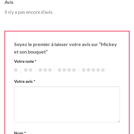
Avis
Il n’y a pas encore d’avis.
Soyez le premier à laisser votre avis sur “Mickey
et son bouquet”
Votre note
*
1
2
3
4
5
Votre avis
*
Nom
*