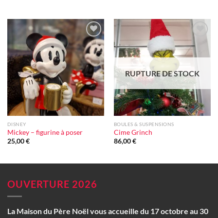
Ajouter
Ajouter
à la liste
à la liste
d'envie
d'envie
RUPTURE DE STOCK
DISNEY
BOULES & SUSPENSIONS
Mickey – figurine à poser
Cime Grinch
25,00
€
86,00
€
OUVERTURE 2026
La Maison du Père Noël vous accueille du 17 octobre au 30