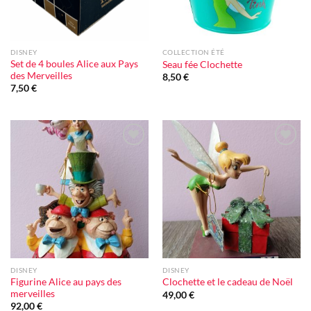
DISNEY
COLLECTION ÉTÉ
Set de 4 boules Alice aux Pays
Seau fée Clochette
des Merveilles
8,50
€
7,50
€
Ajouter
Ajouter
à la liste
à la liste
d'envie
d'envie
DISNEY
DISNEY
Figurine Alice au pays des
Clochette et le cadeau de Noël
merveilles
49,00
€
92,00
€