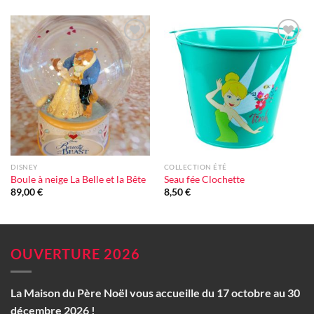
Ajouter
Ajouter
à la liste
à la liste
d'envie
d'envie
DISNEY
COLLECTION ÉTÉ
Boule à neige La Belle et la Bête
Seau fée Clochette
89,00
€
8,50
€
OUVERTURE 2026
La Maison du Père Noël vous accueille du 17 octobre au 30
décembre 2026 !