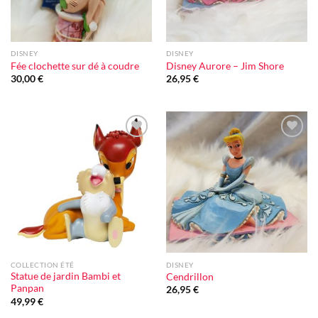
DISNEY
DISNEY
Fée clochette sur dé à coudre
Disney Aurore – Jim Shore
30,00
€
26,95
€
Ajouter
Ajouter
à la liste
à la liste
d'envie
d'envie
COLLECTION ÉTÉ
DISNEY
Statue de jardin Bambi et
Cendrillon
Panpan
26,95
€
49,99
€