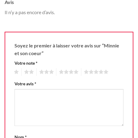
Avis
Il n’y a pas encore d’avis.
Soyez le premier à laisser votre avis sur “Minnie
et son coeur”
Votre note
*
1
2
3
4
5
Votre avis
*
Nom
*