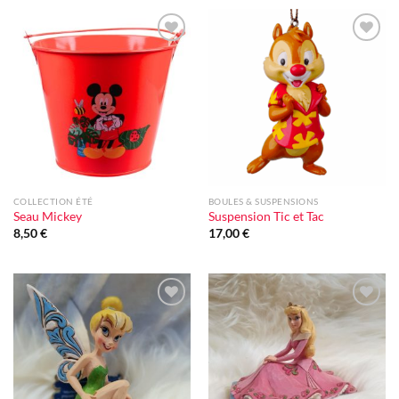
Ajouter
Ajouter
à la liste
à la liste
d'envie
d'envie
COLLECTION ÉTÉ
BOULES & SUSPENSIONS
Seau Mickey
Suspension Tic et Tac
8,50
€
17,00
€
Ajouter
Ajouter
à la liste
à la liste
d'envie
d'envie