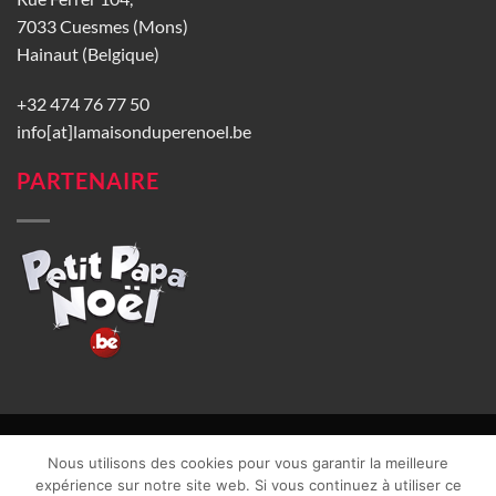
7033 Cuesmes (Mons)
Hainaut (Belgique)
+32 474 76 77 50
info[at]lamaisonduperenoel.be
PARTENAIRE
© La Maison du Père Noël 2026 |
Conditions générales de vente
|
Nous utilisons des cookies pour vous garantir la meilleure
CGU
|
Vie privée
| TVA : BE0840965749 | Site web réalisé par
expérience sur notre site web. Si vous continuez à utiliser ce