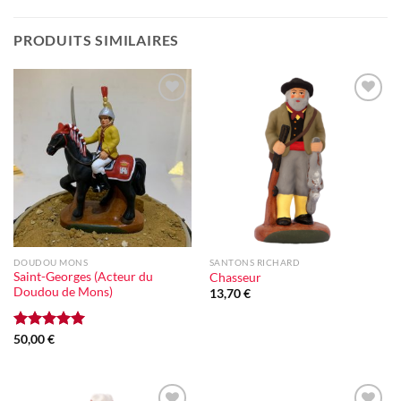
PRODUITS SIMILAIRES
Ajouter
Ajouter
à la liste
à la liste
d'envie
d'envie
DOUDOU MONS
SANTONS RICHARD
Saint-Georges (Acteur du
Chasseur
Doudou de Mons)
13,70
€
Note
50,00
€
5.00
sur 5