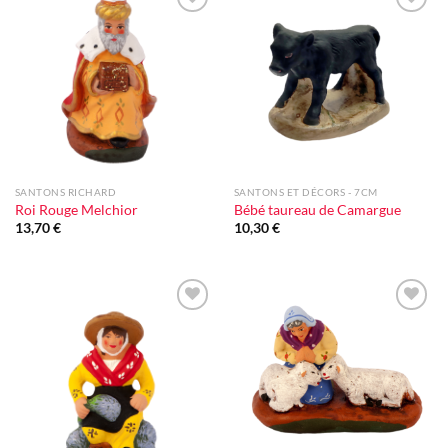
Ajouter
Ajouter
à la liste
à la liste
d'envie
d'envie
SANTONS RICHARD
SANTONS ET DÉCORS - 7CM
Roi Rouge Melchior
Bébé taureau de Camargue
13,70
€
10,30
€
Ajouter
Ajouter
à la liste
à la liste
d'envie
d'envie