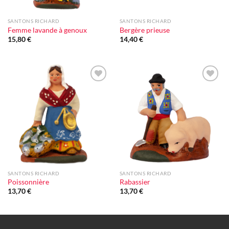
SANTONS RICHARD
SANTONS RICHARD
Femme lavande à genoux
Bergère prieuse
15,80
€
14,40
€
Ajouter
Ajouter
à la liste
à la liste
d'envie
d'envie
SANTONS RICHARD
SANTONS RICHARD
Poissonnière
Rabassier
13,70
€
13,70
€