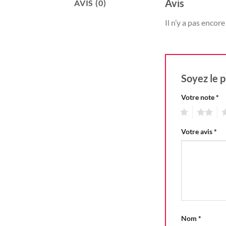
Avis
AVIS (0)
Il n’y a pas encore 
Soyez le p
Votre note
*
1
2
3
Votre avis
*
Nom
*