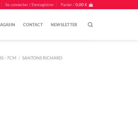
Se connecter / S’enregistrer
Panier /
0,00
€
AGASIN
CONTACT
NEWSLETTER
S - 7CM
/
SANTONS RICHARD