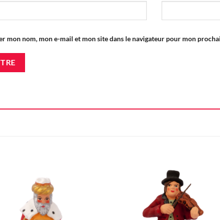
er mon nom, mon e-mail et mon site dans le navigateur pour mon proch
Ajouter
Ajou
à la liste
à la l
d'envie
d'en