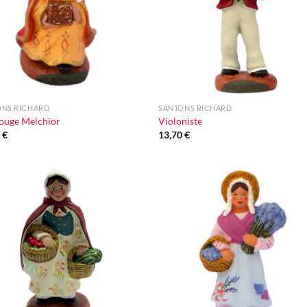
+
ONS RICHARD
SANTONS RICHARD
ouge Melchior
Violoniste
0
€
13,70
€
Ajouter
Ajou
à la liste
à la l
d'envie
d'en