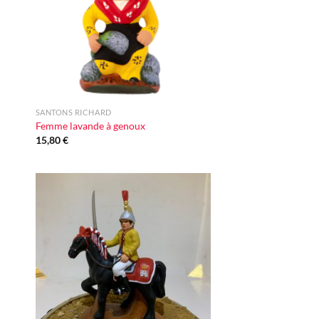
+
SANTONS RICHARD
Femme lavande à genoux
15,80
€
ter
Ajouter
iste
à la liste
vie
d'envie