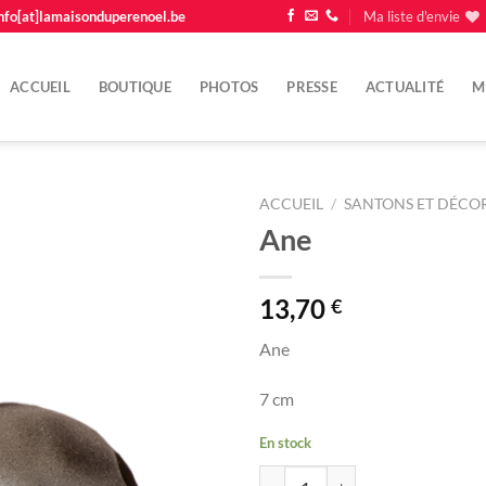
nfo[at]lamaisonduperenoel.be
Ma liste d'envie
ACCUEIL
BOUTIQUE
PHOTOS
PRESSE
ACTUALITÉ
M
ACCUEIL
/
SANTONS ET DÉCOR
Ane
Ajouter
à la
liste
13,70
€
d'envie
Ane
7 cm
En stock
quantité de Ane