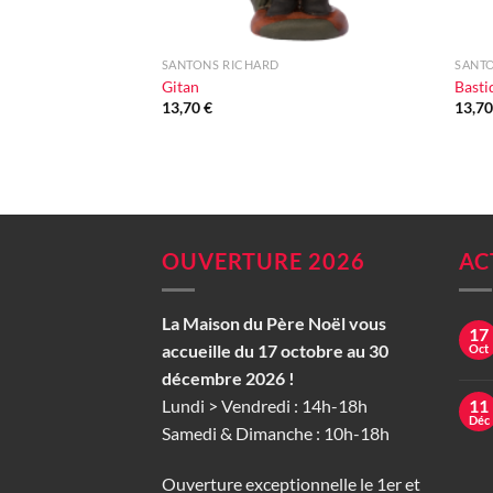
+
+
SANTONS RICHARD
SANTO
Gitan
Basti
13,70
€
13,7
OUVERTURE 2026
AC
La Maison du Père Noël vous
17
accueille du 17 octobre au 30
Oct
décembre 2026 !
Lundi > Vendredi : 14h-18h
11
Déc
Samedi & Dimanche : 10h-18h
Ouverture exceptionnelle le 1er et