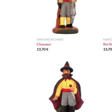
+
+
SANTONS RICHARD
SANT
Chasseur
Roi R
13,70
€
13,7
Ajouter
à la liste
d'envie