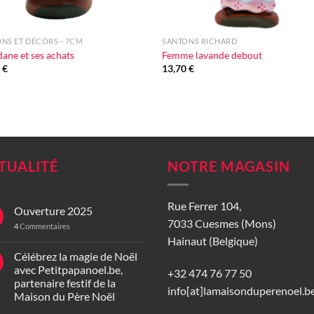
+
NS ET DÉCORS - 7CM
SANTONS RICHARD
dane et ses achats
Femme lavande debout
0
€
13,70
€
TUALITÉ
NOTRE MAGASIN
Rue Ferrer 104,
Ouverture 2025
7033 Cuesmes (Mons)
4
Commentaires
Hainaut (Belgique)
Célébrez la magie de Noël
avec Petitpapanoel.be,
+32 474 76 77 50
partenaire festif de la
info[at]lamaisonduperenoel.b
Maison du Père Noël