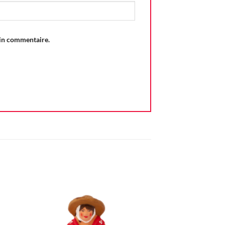
ain commentaire.
ter
Ajouter
iste
à la liste
vie
d'envie