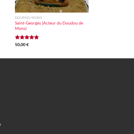
+
DOUDOU MONS
Saint-Georges (Acteur du Doudou de
Mons)
Note
50,00
€
5.00
sur 5
e