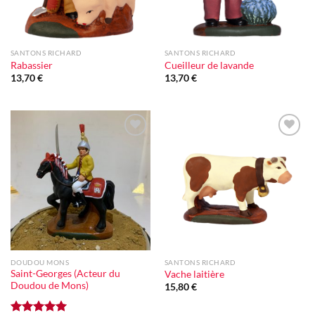
SANTONS RICHARD
SANTONS RICHARD
Rabassier
Cueilleur de lavande
13,70
€
13,70
€
Ajouter
Ajouter
à la liste
à la liste
d'envie
d'envie
DOUDOU MONS
SANTONS RICHARD
Saint-Georges (Acteur du
Vache laitière
Doudou de Mons)
15,80
€