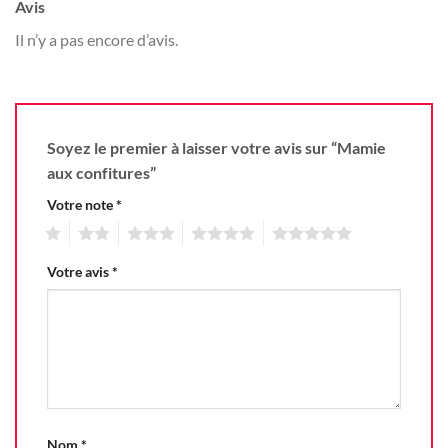
Avis
Il n’y a pas encore d’avis.
Soyez le premier à laisser votre avis sur “Mamie
aux confitures”
Votre note
*
1
2
3
4
5
Votre avis
*
Nom
*