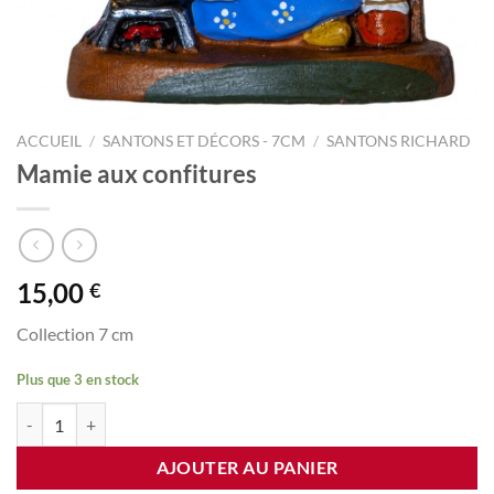
ACCUEIL
/
SANTONS ET DÉCORS - 7CM
/
SANTONS RICHARD
Mamie aux confitures
15,00
€
Collection 7 cm
Plus que 3 en stock
quantité de Mamie aux confitures
AJOUTER AU PANIER