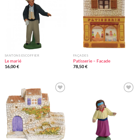
Ajouter
Ajouter
à la liste
à la liste
d'envie
d'envie
SANTONS ESCOFFIER
FAÇADES
Le marié
Patisserie – Facade
16,00
€
78,50
€
Ajouter
Ajouter
à la liste
à la liste
d'envie
d'envie