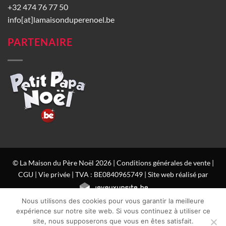
+32 474 76 77 50
info[at]lamaisonduperenoel.be
PARTENAIRE
© La Maison du Père Noël 2026 |
Conditions générales de vente
|
CGU
|
Vie privée
| TVA : BE0840965749 | Site web réalisé par
Nous utilisons des cookies pour vous garantir la meilleure
expérience sur notre site web. Si vous continuez à utiliser ce
site, nous supposerons que vous en êtes satisfait.