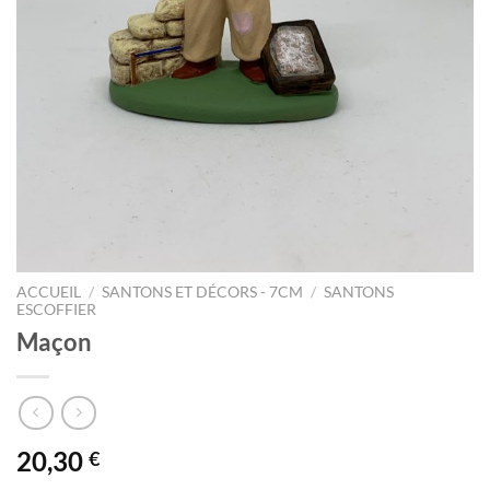
ACCUEIL
/
SANTONS ET DÉCORS - 7CM
/
SANTONS
ESCOFFIER
Maçon
20,30
€