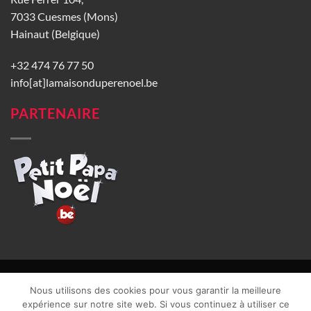
7033 Cuesmes (Mons)
Hainaut (Belgique)
+32 474 76 77 50
info[at]lamaisonduperenoel.be
PARTENAIRE
© La Maison du Père Noël 2026 |
Conditions générales de vente
|
Nous utilisons des cookies pour vous garantir la meilleure
CGU
|
Vie privée
| TVA : BE0840965749 | Site web réalisé par
expérience sur notre site web. Si vous continuez à utiliser ce