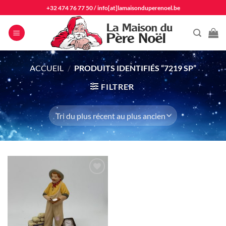
Passer
+32 474 76 77 50
/
info[at]lamaisonduperenoel.be
au
contenu
ACCUEIL
/
PRODUITS IDENTIFIÉS “7219 SP”
FILTRER
Ajouter
à la liste
d'envie