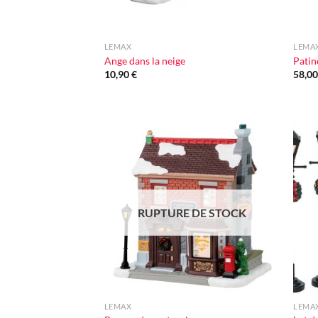
+
+
LEMAX
LEMA
Ange dans la neige
Patin
10,90
€
58,0
Ajouter
à la liste
d'envie
RUPTURE DE STOCK
+
+
LEMAX
LEMA