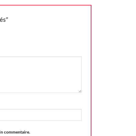
gés”
ain commentaire.