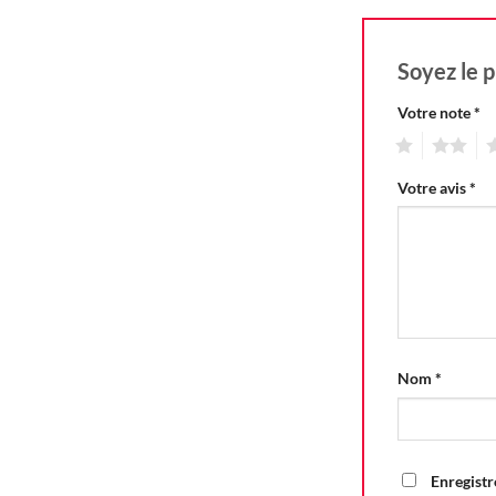
Soyez le p
Votre note
*
1
2
3
Votre avis
*
Nom
*
Enregistr