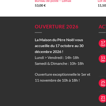
Bureau de poste – Lemax
Lot d
53,00
€
11,5
OUVERTURE 2026
AC
La Maison du Père Noël vous
17
accueille du 17 octobre au 30
Oct
décembre 2026 !
Lundi > Vendredi : 14h-18h
11
Déc
Samedi & Dimanche : 10h-18h
Ouverture exceptionnelle le 1er et
11 novembre de 10h à 18h !
25
Sep
21
Oct