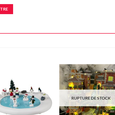
Ajouter
Ajou
à la liste
à la l
d'envie
d'en
RUPTURE DE STOCK