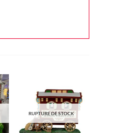
ter
Ajouter
iste
à la liste
vie
d'envie
RUPTURE DE STOCK