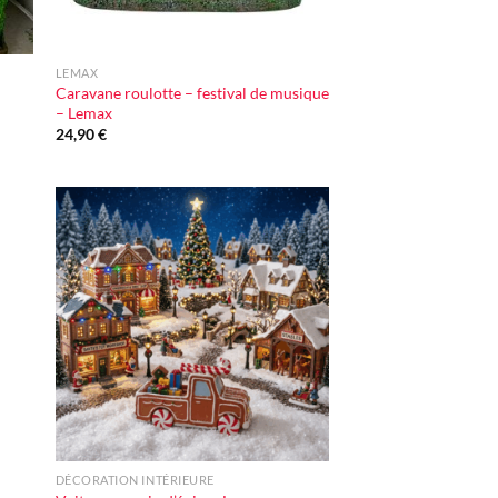
+
LEMAX
Caravane roulotte – festival de musique
– Lemax
24,90
€
ter
Ajouter
iste
à la liste
vie
d'envie
+
DÉCORATION INTÉRIEURE