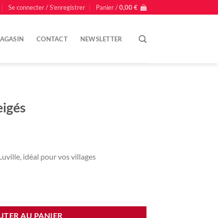
Se connecter / S’enregistrer
Panier /
0,00
€
AGASIN
CONTACT
NEWSLETTER
eigés
uville, idéal pour vos villages
UTER AU PANIER