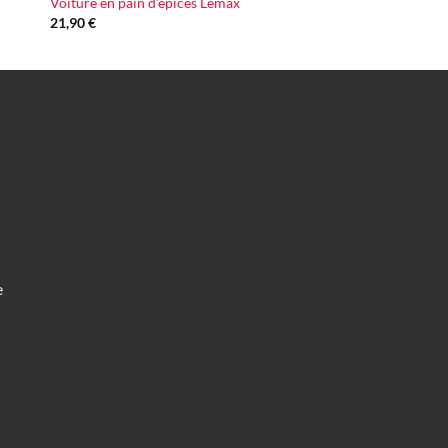
Voiture en pain d’épices Lemax
21,90
€
e