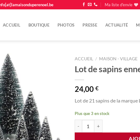
nfo[at]lamaisonduperenoel.be
Ma liste d'envie
ACCUEIL
BOUTIQUE
PHOTOS
PRESSE
ACTUALITÉ
M
ACCUEIL
/
MAISON - VILLAGE
Lot de sapins enn
Ajouter
à la
liste
24,00
€
d'envie
Lot de 21 sapins de la marque L
Plus que 3 en stock
quantité de Lot de sapins enneigés
AJO