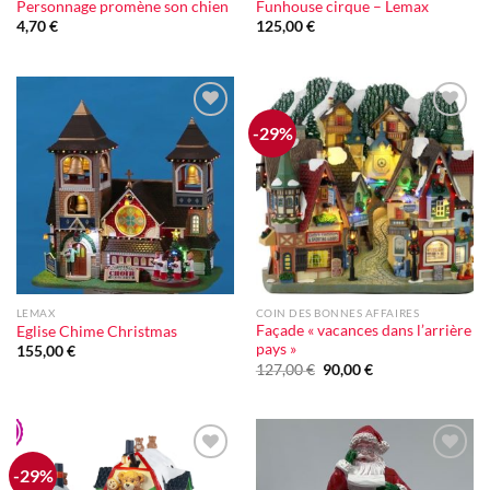
Personnage promène son chien
Funhouse cirque – Lemax
4,70
€
125,00
€
-29%
Ajouter
Ajouter
à la liste
à la liste
d'envie
d'envie
LEMAX
COIN DES BONNES AFFAIRES
Façade « vacances dans l’arrière
Eglise Chime Christmas
pays »
155,00
€
Le
Le
127,00
€
90,00
€
prix
prix
initial
actuel
était :
est :
127,00 €.
90,00 €.
-29%
Ajouter
Ajouter
à la liste
à la liste