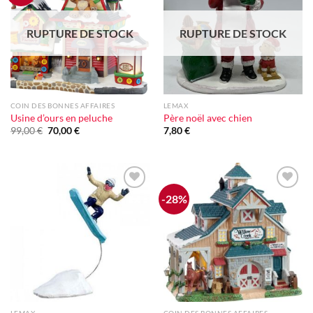
d'envie
d'envie
RUPTURE DE STOCK
RUPTURE DE STOCK
COIN DES BONNES AFFAIRES
LEMAX
Usine d’ours en peluche
Père noël avec chien
Le
Le
99,00
€
70,00
€
7,80
€
prix
prix
initial
actuel
était :
est :
99,00 €.
70,00 €.
-28%
Ajouter
Ajouter
à la liste
à la liste
d'envie
d'envie