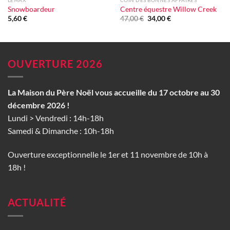
LEMAX
COIN DES BONNES AFFAIRES
Snowboardeur
Centre équestre Willow Creek
Le
Le
5,60
€
47,00
€
34,00
€
prix
prix
initial
actuel
était :
est :
47,00 €.
34,00 €.
OUVERTURE 2026
La Maison du Père Noël vous accueille du 17 octobre au 30
décembre 2026 !
Lundi > Vendredi : 14h-18h
Samedi & Dimanche : 10h-18h
Ouverture exceptionnelle le 1er et 11 novembre de 10h à
18h !
ACTUALITÉ