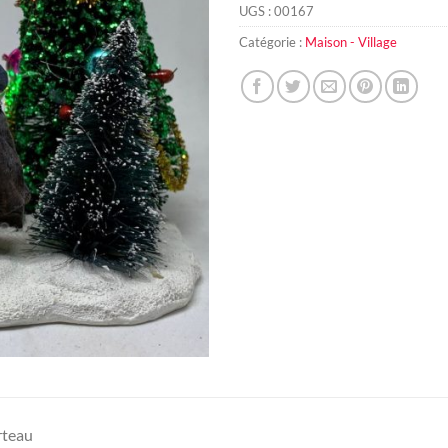
UGS :
00167
Catégorie :
Maison - Village
rteau