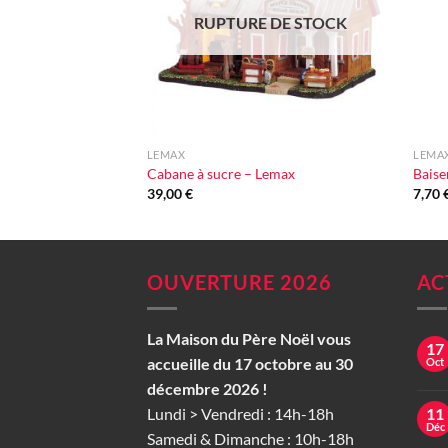
RUPTURE DE STOCK
+
+
LEMAX
LEMA
Cabane à sucre – Lemax
Baise
39,00
€
7,70
OUVERTURE 2026
AC
La Maison du Père Noël vous
17
accueille du 17 octobre au 30
Oct
décembre 2026 !
Lundi > Vendredi : 14h-18h
11
Déc
Samedi & Dimanche : 10h-18h