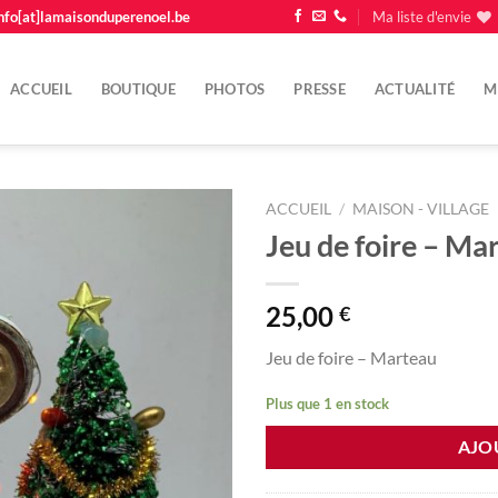
nfo[at]lamaisonduperenoel.be
Ma liste d'envie
ACCUEIL
BOUTIQUE
PHOTOS
PRESSE
ACTUALITÉ
M
ACCUEIL
/
MAISON - VILLAGE
Jeu de foire – Ma
Ajouter
à la
liste
25,00
€
d'envie
Jeu de foire – Marteau
Plus que 1 en stock
AJO