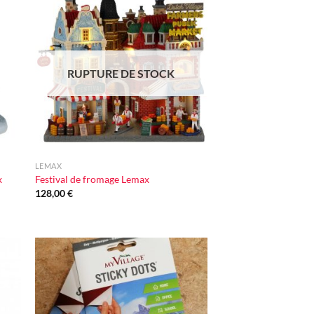
ter
Ajouter
iste
à la liste
vie
d'envie
RUPTURE DE STOCK
+
LEMAX
x
Festival de fromage Lemax
128,00
€
ter
Ajouter
iste
à la liste
vie
d'envie