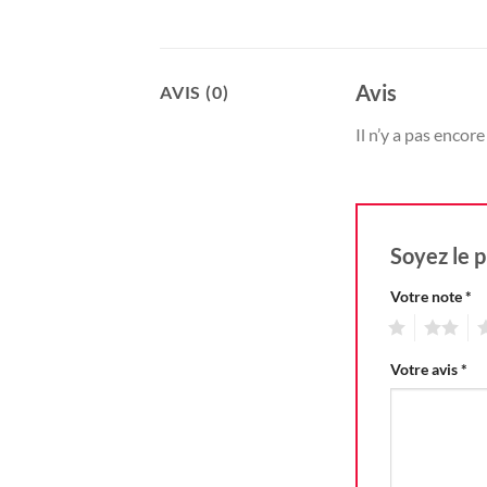
Avis
AVIS (0)
Il n’y a pas encore 
Soyez le p
Votre note
*
1
2
3
Votre avis
*