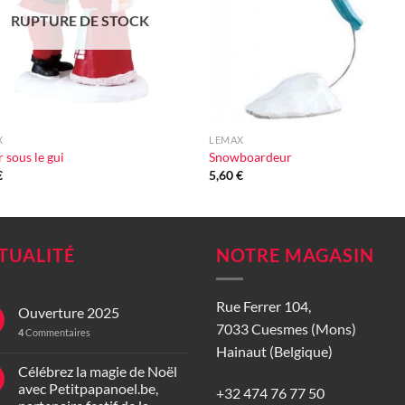
RUPTURE DE STOCK
+
X
LEMAX
r sous le gui
Snowboardeur
€
5,60
€
TUALITÉ
NOTRE MAGASIN
Rue Ferrer 104,
Ouverture 2025
7033 Cuesmes (Mons)
4
Commentaires
Hainaut (Belgique)
Célébrez la magie de Noël
avec Petitpapanoel.be,
+32 474 76 77 50