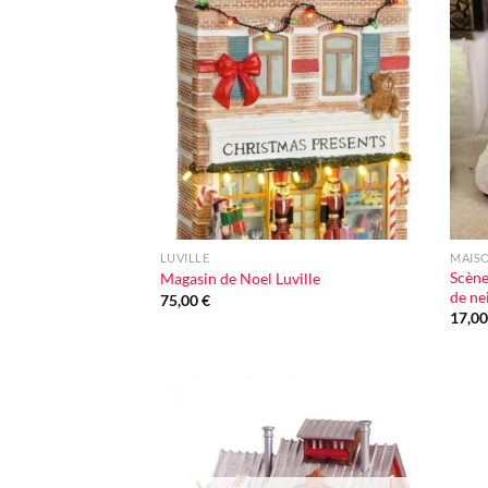
Ajouter
à la liste
d'envie
+
+
LUVILLE
MAISO
Scène
Magasin de Noel Luville
de ne
75,00
€
17,0
Ajouter
à la liste
d'envie