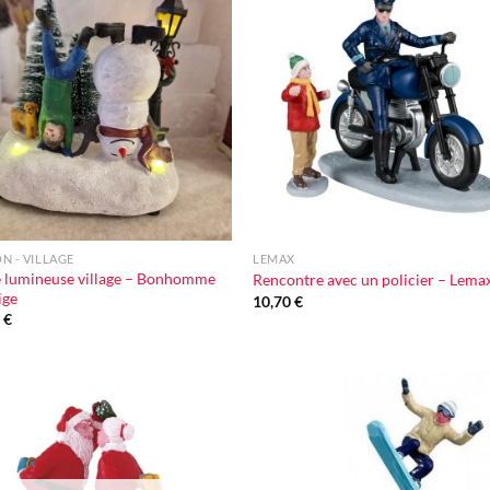
Ajouter
Ajou
à la liste
à la l
d'envie
d'en
+
N - VILLAGE
LEMAX
 lumineuse village – Bonhomme
Rencontre avec un policier – Lema
ige
10,70
€
0
€
Ajouter
Ajou
à la liste
à la l
d'envie
d'en