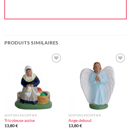
PRODUITS SIMILAIRES
Ajouter
Ajouter
à la liste
à la liste
d'envie
d'envie
SANTONS ESCOFFIER
SANTONS ESCOFFIER
Tricoteuse assise
Ange debout
13,80
€
13,80
€