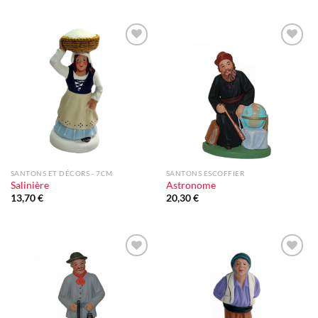
Ajouter
Ajouter
à la liste
à la liste
d'envie
d'envie
SANTONS ET DÉCORS - 7CM
SANTONS ESCOFFIER
Salinière
Astronome
13,70
€
20,30
€
Ajouter
Ajouter
à la liste
à la liste
d'envie
d'envie