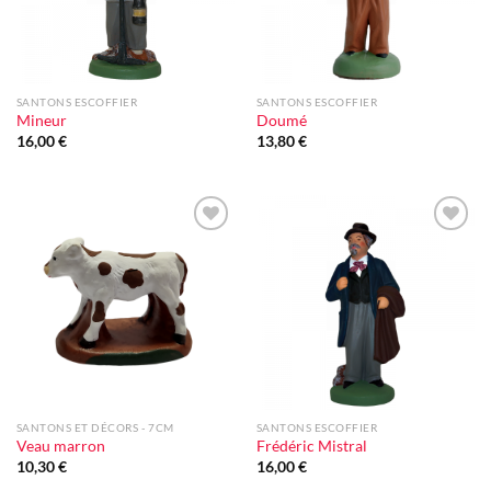
SANTONS ESCOFFIER
SANTONS ESCOFFIER
Mineur
Doumé
16,00
€
13,80
€
Ajouter
Ajouter
à la liste
à la liste
d'envie
d'envie
SANTONS ET DÉCORS - 7CM
SANTONS ESCOFFIER
Veau marron
Frédéric Mistral
10,30
€
16,00
€