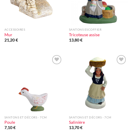
ACCESSOIRES
SANTONS ESCOFFIER
Mur
Tricoteuse assise
21,20
€
13,80
€
Ajouter
Ajouter
à la liste
à la liste
d'envie
d'envie
SANTONS ET DÉCORS - 7CM
SANTONS ET DÉCORS - 7CM
Poule
Salinière
7,10
€
13,70
€