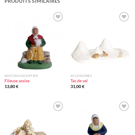
PRODUITS SIMILAIRES
Ajouter
Ajouter
à la liste
à la liste
d'envie
d'envie
SANTONS ESCOFFIER
ACCESSOIRES
Fileuse assise
Tas de sel
13,80
€
31,00
€
Ajouter
Ajouter
à la liste
à la liste
d'envie
d'envie