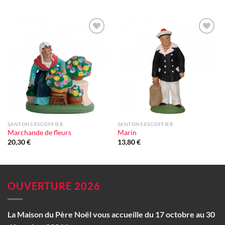
Ajouter
Ajouter
à la liste
à la liste
d'envie
d'envie
SANTONS ESCOFFIER
SANTONS ESCOFFIER
Marchande de fleurs
Marin
20,30
€
13,80
€
OUVERTURE 2026
La Maison du Père Noël vous accueille du 17 octobre au 30