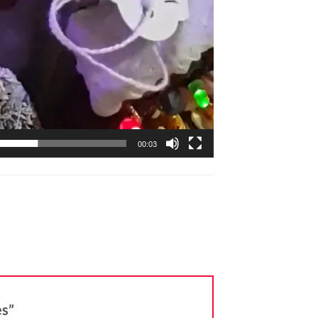
00:03
es”