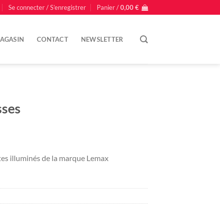
Se connecter / S’enregistrer
Panier /
0,00
€
AGASIN
CONTACT
NEWSLETTER
sses
es illuminés de la marque Lemax