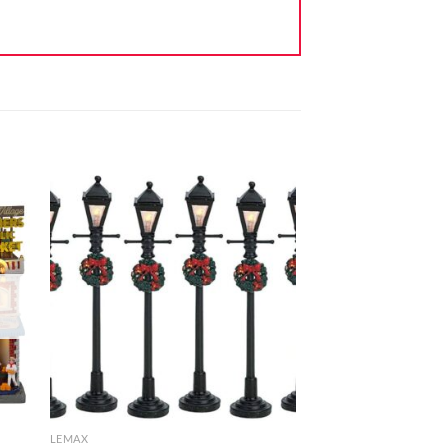
ter
Ajouter
iste
à la liste
vie
d'envie
+
LEMAX