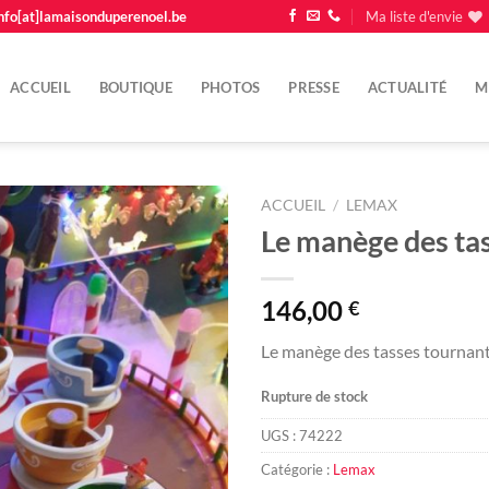
nfo[at]lamaisonduperenoel.be
Ma liste d'envie
ACCUEIL
BOUTIQUE
PHOTOS
PRESSE
ACTUALITÉ
M
ACCUEIL
/
LEMAX
Le manège des ta
Ajouter
à la
liste
146,00
€
d'envie
Le manège des tasses tournant
Rupture de stock
UGS :
74222
Catégorie :
Lemax