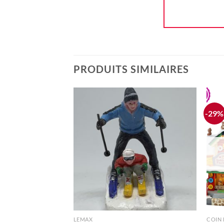
PRODUITS SIMILAIRES
-29%
Ajouter
à la liste
d'envie
+
+
LEMAX
COIN 