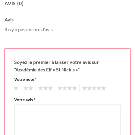
AVIS (0)
Avis
Il n’y a pas encore d’avis.
Soyez le premier à laisser votre avis sur
“Académie des Elf « St Nick’s »”
Votre note
*
1
2
3
4
5
Votre avis
*