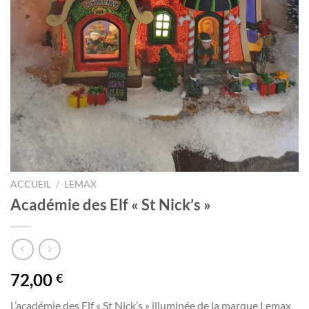
ACCUEIL
/
LEMAX
Académie des Elf « St Nick’s »
72,00
€
L’académie des Elf « St Nick’s » illuminée de la marque Lemax