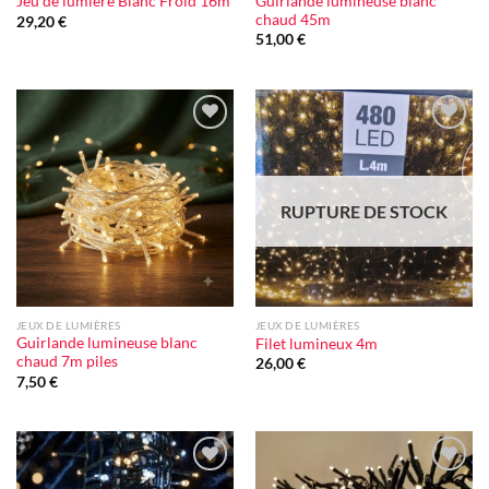
Guirlande lumineuse blanc
Jeu de lumière Blanc Froid 16m
chaud 45m
29,20
€
51,00
€
Ajouter
Ajouter
à la liste
à la liste
d'envie
d'envie
RUPTURE DE STOCK
JEUX DE LUMIÈRES
JEUX DE LUMIÈRES
Guirlande lumineuse blanc
Filet lumineux 4m
chaud 7m piles
26,00
€
7,50
€
Ajouter
Ajouter