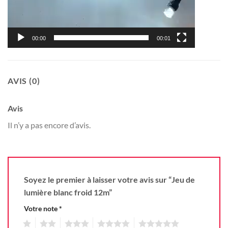
00:00
00:01
AVIS (0)
Avis
Il n’y a pas encore d’avis.
Soyez le premier à laisser votre avis sur “Jeu de
lumière blanc froid 12m”
Votre note
*
1
2
3
4
5