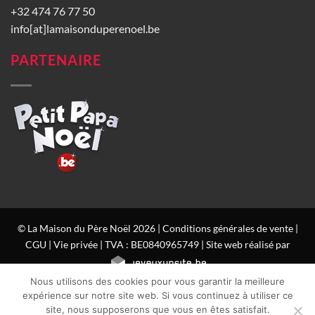
+32 474 76 77 50
info[at]lamaisonduperenoel.be
PARTENAIRE
© La Maison du Père Noël 2026 |
Conditions générales de vente
|
CGU
|
Vie privée
| TVA : BE0840965749 | Site web réalisé par
Nous utilisons des cookies pour vous garantir la meilleure
expérience sur notre site web. Si vous continuez à utiliser ce
site, nous supposerons que vous en êtes satisfait.