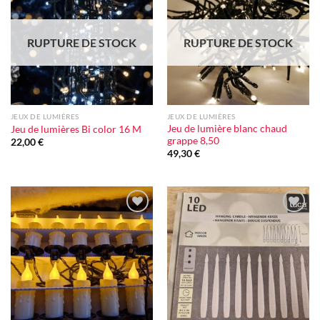
à la liste
à la liste
d'envie
d'envie
RUPTURE DE STOCK
RUPTURE DE STOCK
JEUX DE LUMIÈRES
JEUX DE LUMIÈRES
Jeu de lumière blanc chaud
Jeu de lumières Bi color 16 M
grappe 8,50
22,00
€
49,30
€
Ajouter
Ajouter
à la liste
à la liste
d'envie
d'envie