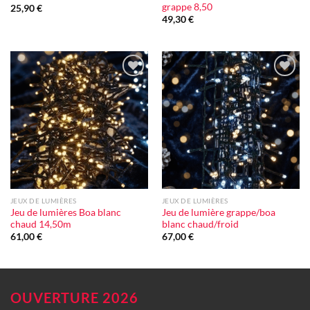
grappe 8,50
25,90
€
49,30
€
Ajouter
Ajouter
à la liste
à la liste
d'envie
d'envie
JEUX DE LUMIÈRES
JEUX DE LUMIÈRES
Jeu de lumières Boa blanc
Jeu de lumière grappe/boa
chaud 14,50m
blanc chaud/froid
61,00
€
67,00
€
OUVERTURE 2026