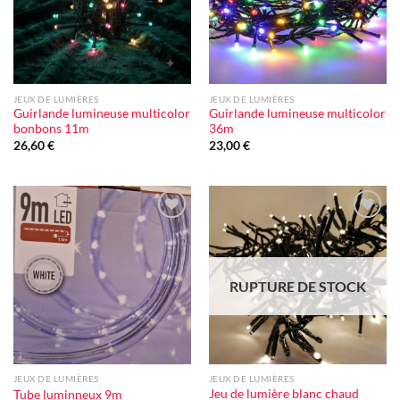
JEUX DE LUMIÈRES
JEUX DE LUMIÈRES
Guirlande lumineuse multicolor
Guirlande lumineuse multicolor
bonbons 11m
36m
26,60
€
23,00
€
Ajouter
Ajouter
à la liste
à la liste
d'envie
d'envie
RUPTURE DE STOCK
JEUX DE LUMIÈRES
JEUX DE LUMIÈRES
Jeu de lumière blanc chaud
Tube luminneux 9m