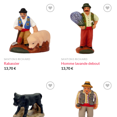
Ajouter
Ajouter
à la liste
à la liste
d'envie
d'envie
SANTONS RICHARD
SANTONS RICHARD
Rabassier
Homme lavande debout
13,70
€
13,70
€
Ajouter
Ajouter
à la liste
à la liste
d'envie
d'envie