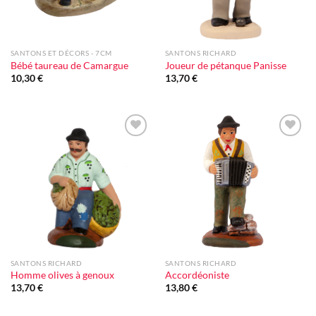
SANTONS ET DÉCORS - 7CM
SANTONS RICHARD
Bébé taureau de Camargue
Joueur de pétanque Panisse
10,30
€
13,70
€
Ajouter
Ajouter
à la liste
à la liste
d'envie
d'envie
SANTONS RICHARD
SANTONS RICHARD
Homme olives à genoux
Accordéoniste
13,70
€
13,80
€