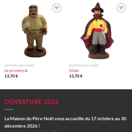
Ajouter
Ajouter
à la liste
à la liste
d'envie
d'envie
SANTONS RICHARD
SANTONS RICHARD
Le provençal
Gitan
13,70
€
13,70
€
OUVERTURE 2026
La Maison du Père Noël vous accueille du 17 octobre au 30
décembre 2026 !