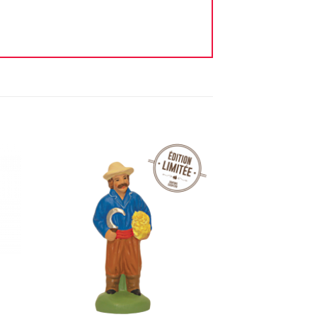
ter
Ajouter
iste
à la liste
vie
d'envie
+