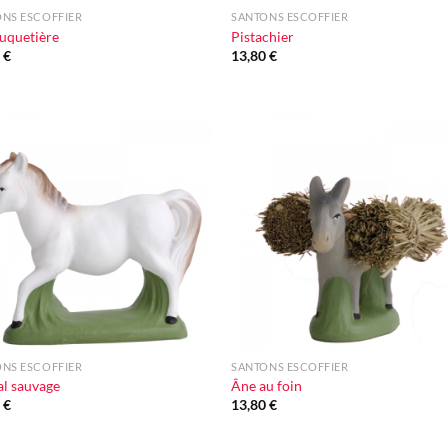
NS ESCOFFIER
SANTONS ESCOFFIER
uquetière
Pistachier
0
€
13,80
€
Ajouter
Ajou
à la liste
à la l
d'envie
d'en
+
NS ESCOFFIER
SANTONS ESCOFFIER
l sauvage
Âne au foin
0
€
13,80
€