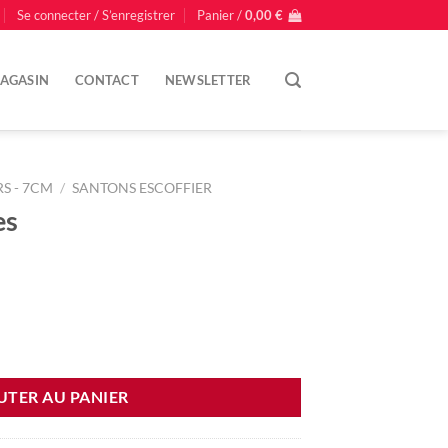
Se connecter / S’enregistrer
Panier /
0,00
€
AGASIN
CONTACT
NEWSLETTER
S - 7CM
/
SANTONS ESCOFFIER
es
UTER AU PANIER