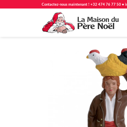
Passer
Contactez-nous maintenant ! +32 474 76 77 50 • i
au
contenu