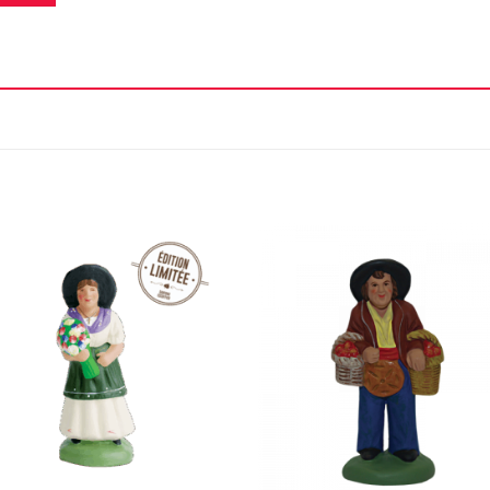
Ajouter
Ajou
à la liste
à la l
d'envie
d'en
+