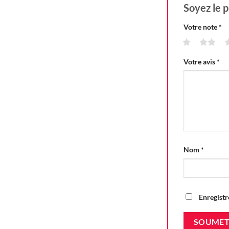
Soyez le 
Votre note
*
1
2
3
Votre avis
*
Nom
*
Enregistr