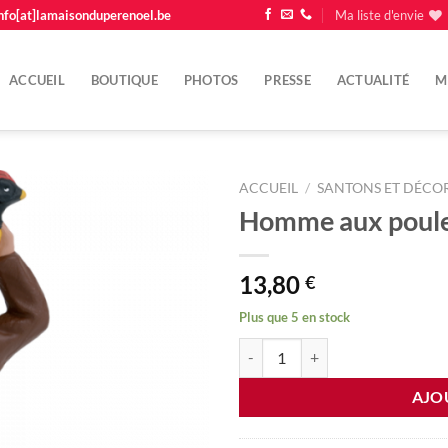
nfo[at]lamaisonduperenoel.be
Ma liste d'envie
ACCUEIL
BOUTIQUE
PHOTOS
PRESSE
ACTUALITÉ
M
ACCUEIL
/
SANTONS ET DÉCOR
Homme aux poul
Ajouter
à la
liste
13,80
€
d'envie
Plus que 5 en stock
quantité de Homme aux poules
AJO