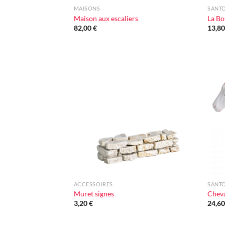
MAISONS
SANTO
Maison aux escaliers
La Bo
82,00
€
13,8
Ajouter
à la liste
d'envie
+
+
ACCESSOIRES
SANTO
Muret signes
Cheva
3,20
€
24,6