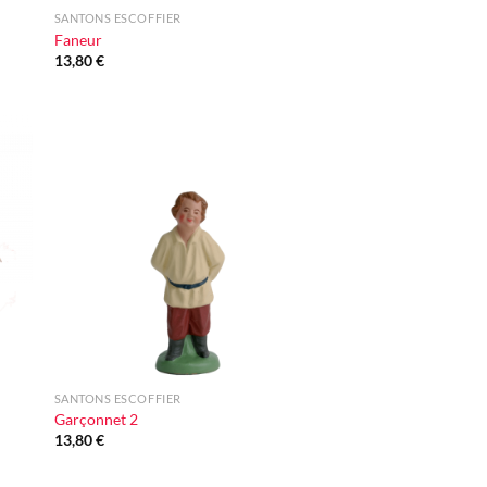
SANTONS ESCOFFIER
Faneur
13,80
€
ter
Ajouter
iste
à la liste
vie
d'envie
+
SANTONS ESCOFFIER
Garçonnet 2
13,80
€