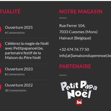
TUALITÉ
NOTRE MAGASIN
Rue Ferrer 104,
Ouverture 2025
7033 Cuesmes (Mons)
4
Commentaires
Hainaut (Belgique)
Célébrez la magie de Noël
avec Petitpapanoel.be,
+32 474 76 77 50
partenaire festif de la
info[at]lamaisonduperenoel.b
Maison du Père Noël
PARTENAIRE
Ouverture 2023
8
Commentaires
Ouverture 2022
10
Commentaires