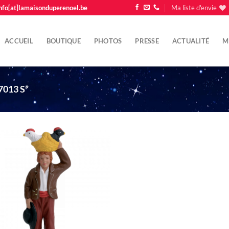
nfo[at]lamaisonduperenoel.be
Ma liste d'envie
ACCUEIL
BOUTIQUE
PHOTOS
PRESSE
ACTUALITÉ
M
013 S”
Ajouter
à la liste
d'envie