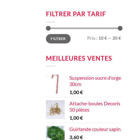
FILTRER PAR TARIF
Prix
Prix
Prix :
10 €
—
20 €
FILTRER
min
max
MEILLEURES VENTES
Suspension sucre d'orge
30cm
1,00
€
Attache-boules Decoris
50 pièces
1,00
€
Guirlande couleur sapin
3,60
€