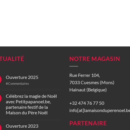
TUALITÉ
NOTRE MAGASIN
Rue Ferrer 104,
Ouverture 2025
7033 Cuesmes (Mons)
4
Commentaires
Hainaut (Belgique)
Célébrez la magie de Noël
avec Petitpapanoel.be,
+32 474 76 77 50
partenaire festif de la
info[at]lamaisonduperenoel.b
Maison du Père Noël
PARTENAIRE
Ouverture 2023