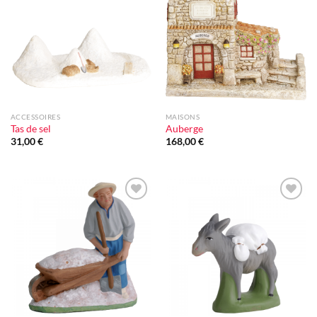
à la liste
à la liste
d'envie
d'envie
ACCESSOIRES
MAISONS
Tas de sel
Auberge
31,00
€
168,00
€
Ajouter
Ajouter
à la liste
à la liste
d'envie
d'envie