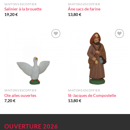
SANTONS ESCOFFIER
SANTONS ESCOFFIER
Salinier à la brouette
Âne sacs de farine
19,20
€
13,80
€
Ajouter
Ajouter
à la liste
à la liste
d'envie
d'envie
SANTONS ESCOFFIER
SANTONS ESCOFFIER
Oie ailes ouvertes
St-Jacques de Compostelle
7,20
€
13,80
€
OUVERTURE 2026