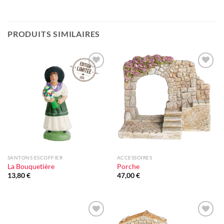
PRODUITS SIMILAIRES
Ajouter
Ajouter
à la liste
à la liste
d'envie
d'envie
SANTONS ESCOFFIER
ACCESSOIRES
La Bouquetière
Porche
13,80
€
47,00
€
Ajouter
Ajouter