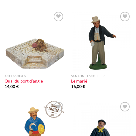
Ajouter
Ajouter
à la liste
à la liste
d'envie
d'envie
ACCESSOIRES
SANTONS ESCOFFIER
Quai du port d’angle
Le marié
14,00
€
16,00
€
Ajouter
Ajouter
à la liste
à la liste
d'envie
d'envie