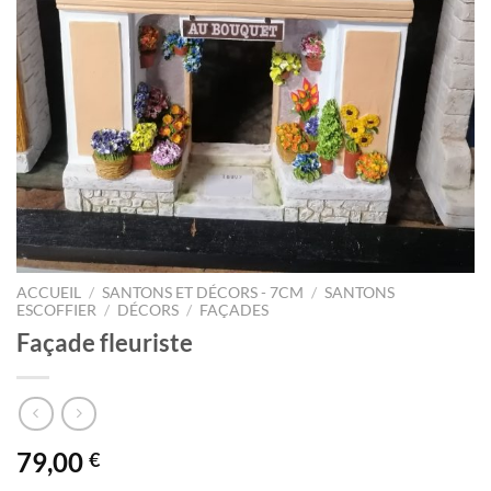
ACCUEIL
/
SANTONS ET DÉCORS - 7CM
/
SANTONS
ESCOFFIER
/
DÉCORS
/
FAÇADES
Façade fleuriste
79,00
€