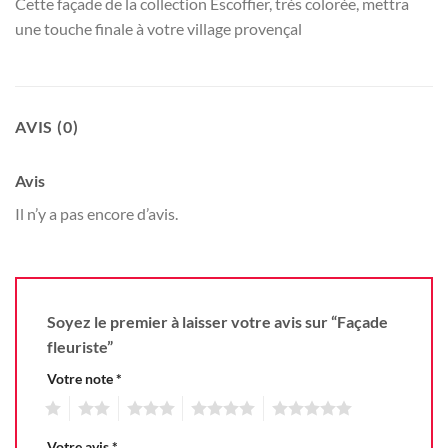
Cette façade de la collection Escoffier, très colorée, mettra
une touche finale à votre village provençal
AVIS (0)
Avis
Il n’y a pas encore d’avis.
Soyez le premier à laisser votre avis sur “Façade
fleuriste”
Votre note
*
1
2
3
4
5
Votre avis
*