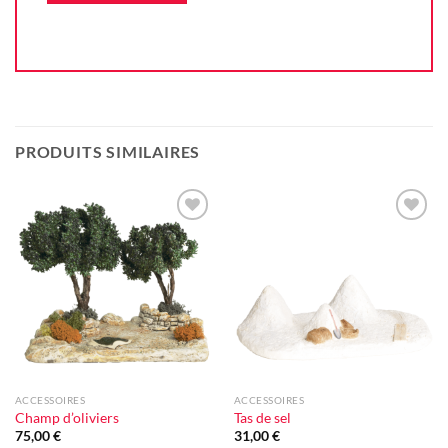
PRODUITS SIMILAIRES
Ajouter
Ajouter
à la liste
à la liste
d'envie
d'envie
ACCESSOIRES
ACCESSOIRES
Champ d’oliviers
Tas de sel
75,00
€
31,00
€