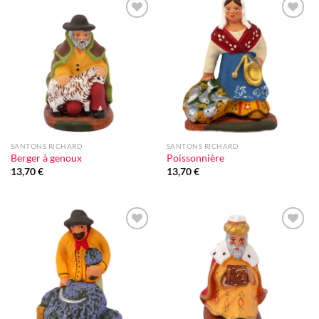
Ajouter
Ajouter
à la liste
à la liste
d'envie
d'envie
SANTONS RICHARD
SANTONS RICHARD
Berger à genoux
Poissonnière
13,70
€
13,70
€
Ajouter
Ajouter
à la liste
à la liste
d'envie
d'envie