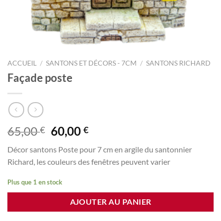
ACCUEIL
/
SANTONS ET DÉCORS - 7CM
/
SANTONS RICHARD
Façade poste
Le
Le
65,00
60,00
€
€
prix
prix
Décor santons Poste pour 7 cm en argile du santonnier
initial
actuel
Richard, les couleurs des fenêtres peuvent varier
était :
est :
65,00 €.
60,00 €.
Plus que 1 en stock
AJOUTER AU PANIER