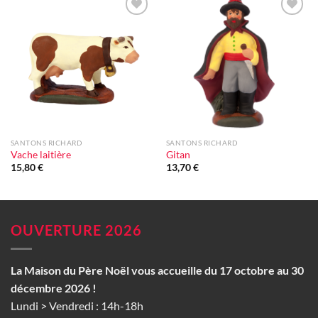
Ajouter
Ajouter
à la liste
à la liste
d'envie
d'envie
SANTONS RICHARD
SANTONS RICHARD
Vache laitière
Gitan
15,80
€
13,70
€
OUVERTURE 2026
La Maison du Père Noël vous accueille du 17 octobre au 30
décembre 2026 !
Lundi > Vendredi : 14h-18h