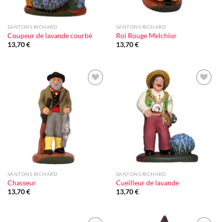
SANTONS RICHARD
SANTONS RICHARD
Coupeur de lavande courbé
Roi Rouge Melchior
13,70
€
13,70
€
Ajouter
Ajouter
à la liste
à la liste
d'envie
d'envie
SANTONS RICHARD
SANTONS RICHARD
Chasseur
Cueilleur de lavande
13,70
€
13,70
€